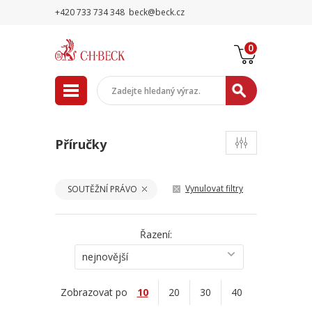
+420 733 734 348
beck@beck.cz
0
Příručky
Vynulovat filtry
SOUTĚŽNÍ PRÁVO
Řazení:
nejnovější
Zobrazovat po
10
20
30
40