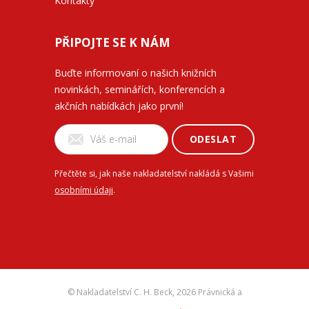
Kontakty
PŘIPOJTE SE K NÁM
Buďte informovaní o našich knižních
novinkách, seminářích, konferencích a
akčních nabídkách jako první!
ODESLAT
Přečtěte si, jak naše nakladatelství nakládá s Vašimi
osobními údaji
.
© Nakladatelství C. H. Beck,
2026 Právnická a