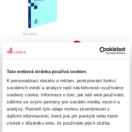
Jan Surý
290,00 Kč
Právní úprava zadávání veřejných zakázek
patří k těm komplikovanějším právním oblastem,
není proto divu, že také regulace změn závazků
Tato webová stránka používá cookies
ze smluv na veřejné zakázky mnohdy
způsobuje aplikační...
K personalizaci obsahu a reklam, poskytování funkcí
sociálních médií a analýze naší návštěvnosti využíváme
soubory cookie. Informace o tom, jak náš web používáte,
sdílíme se svými partnery pro sociální média, inzerci a
Soukromoprávní
vymáhání
analýzy. Partneři tyto údaje mohou zkombinovat s
soutěžního práva v
dalšími informacemi, které jste jim poskytli nebo které
ČR. Teorie a praxe
získali v důsledku toho, že používáte jejich služby.