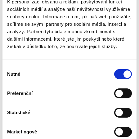
K personalizaci obsahu a reklam, poskytování funkcí
690,00 Kč
sociálních médií a analýze naší návštěvnosti využíváme
soubory cookie. Informace o tom, jak náš web používáte,
Monografie se jako první odborná publikace
svého druhu věnuje syntéze problematiky
sdílíme se svými partnery pro sociální média, inzerci a
dabingu a práva a zkoumání otázek ležících na
analýzy. Partneři tyto údaje mohou zkombinovat s
pomezí obou těchto oborů. Ačkoliv právním
dalšími informacemi, které jste jim poskytli nebo které
aspektům dabingové tvorby...
získali v důsledku toho, že používáte jejich služby.
Spory o skončení
Výběr
pracovního poměru
Nutné
souhlasu
Preferenční
Statistické
Jakub Tomšej
Marketingové
390,00 Kč