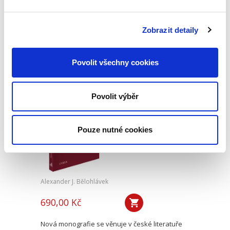
Skončení pracovního poměru může snadno
vést k soudnímu sporu. Předkládaná publikace
Zobrazit detaily
nabízí praktický výklad všech aspektů, které s
takovým sporem souvisí. Popisuje postupy při
zdánlivém a neplatném...
Povolit všechny cookies
Výklad
Povolit výběr
mezinárodních
smluv
Pouze nutné cookies
Alexander J. Bělohlávek
690,00 Kč
Nová monografie se věnuje v české literatuře