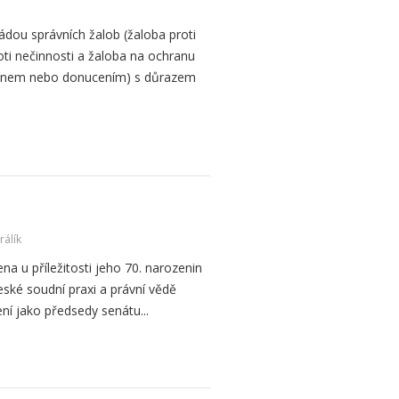
ádou správních žalob (žaloba proti
ti nečinnosti a žaloba na ochranu
ynem nebo donucením) s důrazem
rálík
ena u příležitosti jeho 70. narozenin
ské soudní praxi a právní vědě
 jako předsedy senátu...