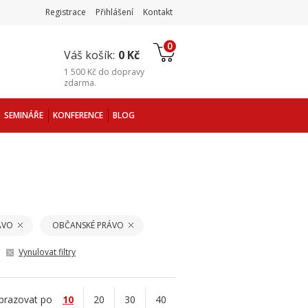
Registrace
Přihlášení
Kontakt
0
Váš košík:
0 Kč
1 500 Kč
do
dopravy
zdarma
.
SEMINÁŘE
KONFERENCE
BLOG
ÁVO
OBČANSKÉ PRÁVO
Vynulovat filtry
brazovat po
10
20
30
40