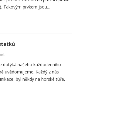
ra). Takovým prvkem jsou...
 statků
kol.
í se dotýká našeho každodenního
ečně uvědomujeme. Každý z nás
ikace, byl někdy na horské túře,