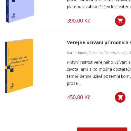
platnou v zahraničí (lex loci exte
390,00 Kč
Veřejné užívání přírodních
Karel Huneš
,
Veronika Tomoszková
,
a 
Právní institut veřejného užíván
života, aniž si to možná dostat
téměř denně užívá pozemní komun
prošel...
450,00 Kč