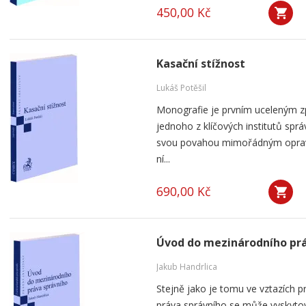
450,00 Kč
Kasační stížnost
Lukáš Potěšil
Monografie je prvním uceleným zp
jednoho z klíčových institutů sprá
svou povahou mimořádným oprav
ní...
690,00 Kč
Úvod do mezinárodního prá
Jakub Handrlica
Stejně jako je tomu ve vztazích p
práva správního se může vyskytov