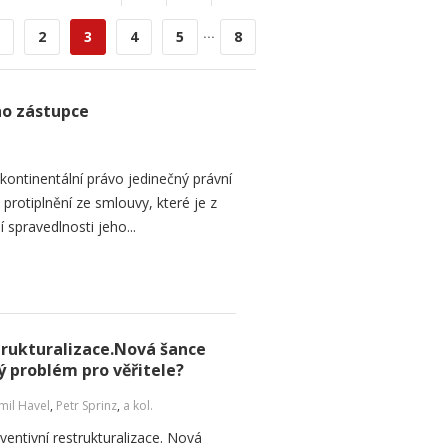
...
2
3
4
5
8
ho zástupce
ontinentální právo jedinečný právní
é protiplnění ze smlouvy, které je z
 spravedlnosti jeho...
strukturalizace.Nová šance
ý problém pro věřitele?
il Havel
,
Petr Sprinz
,
a kol.
ventivní restrukturalizace. Nová