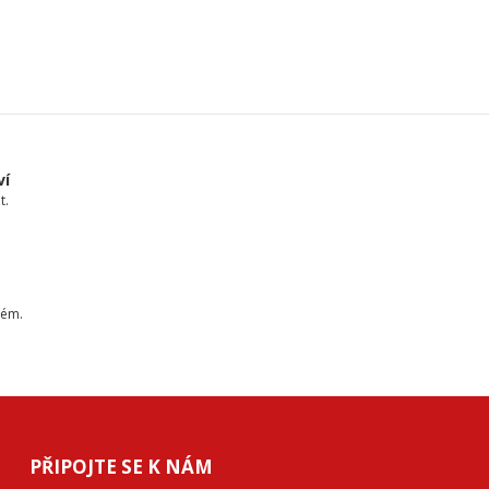
ví
t.
tém.
PŘIPOJTE SE K NÁM