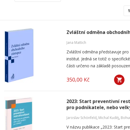
1
Zvláštní odměna obchodní
Jana Mattich
Zvláštní odměna představuje pro k
institut. Jedná se totiž o specifick
části určeno na základě posouzení
350,00 Kč
2023: Start preventivní re
pro podnikatele, nebo velk
Jaroslav Schönfeld
,
Michal Kuděj
,
Bohum
V názvu publikace „2023: Start pre