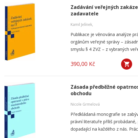
Zadávání veřejných zakázek
zadavatele
Kamil Jelínek,
Publikace je věnována analýze prá
orgánům veřejné správy – zásadně
smyslu § 4 ZVZ – z vybraných veře
390,00 Kč
Zásada předběžné opatrnos
obchodu
Nicole Grmelová
Předkládaná monografie se zabýv
právní literatuře příliš probádané
dopadající na každého z nás. Prác