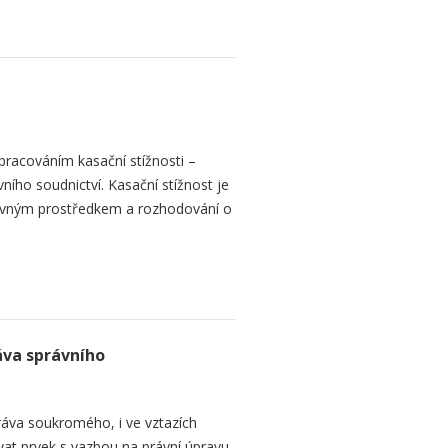
racováním kasační stížnosti –
vního soudnictví. Kasační stížnost je
ným prostředkem a rozhodování o
va správního
ráva soukromého, i ve vztazích
at prvek s vazbou na právní úpravu