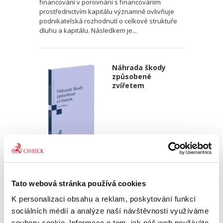
financování v porovnání s financováním
prostřednictvím kapitálu významně ovlivňuje
podnikatelská rozhodnutí o celkové struktuře
dluhu a kapitálu. Následkem je...
Náhrada škody
způsobené
zvířetem
Josef Bártů
390,00 Kč
Tato webová stránka používá cookies
Publikace pojednává o předpokladech vzniku
K personalizaci obsahu a reklam, poskytování funkcí
povinnosti nahradit újmu způsobenou zvířetem
sociálních médií a analýze naší návštěvnosti využíváme
podle § 2933 až 2935 ObčZ. Nejde ale pouze o
soubory cookie. Informace o tom, jak náš web používáte,