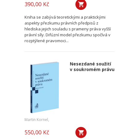
390,00 Kč
Kniha se zabývá teoretickými a praktickými
aspekty přezkumu právních předpisů z
hlediska jejich souladu s prameny práva vyšší
právní síly. Difúzní model přezkumu spočívá v
rozptýlené pravomoci...
Nesezdané soužití
v soukromém právu
Martin Kornel,
550,00 Kč