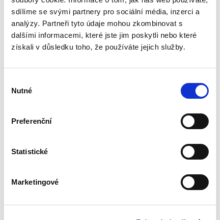
ryzí teorii, v knize čtenář nalezne srozumitelná
sdílíme se svými partnery pro sociální média, inzerci a
řešení...
analýzy. Partneři tyto údaje mohou zkombinovat s
dalšími informacemi, které jste jim poskytli nebo které
získali v důsledku toho, že používáte jejich služby.
Nepominutelný
dědic a jeho
vydědění
Výběr
Nutné
souhlasu
Preferenční
Iveta Vankátová
Statistické
340,00 Kč
Nová monografie se věnuje problematice
Marketingové
nepominutelného dědice, jeho vydědění a
opominutí, což jsou témata, která se po přijetí
nového občanského zákoníku v roce 2014 stala
mimořádně aktuální v...