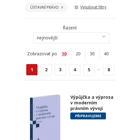
Vynulovat filtry
ÚSTAVNÍ PRÁVO
Řazení:
nejnovější
Zobrazovat po
10
20
30
40
...
1
2
3
4
5
8
Výpůjčka a výprosa
v moderním
právním vývoji
PŘIPRAVUJEME