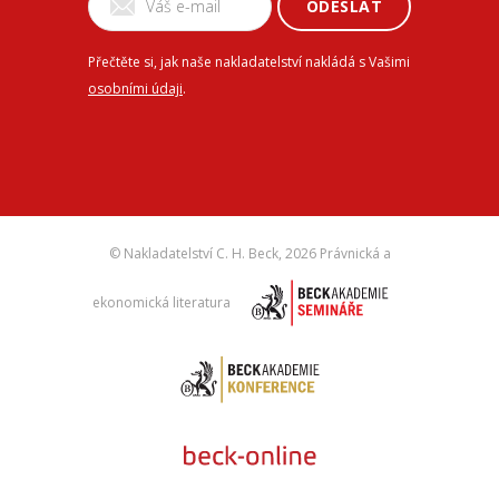
ODESLAT
Přečtěte si, jak naše nakladatelství nakládá s Vašimi
osobními údaji
.
© Nakladatelství C. H. Beck,
2026 Právnická a
ekonomická literatura