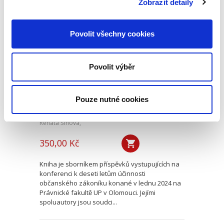
Zobrazit detaily
Deset let účinnosti
Povolit všechny cookies
občanského
zákoníku
Povolit výběr
Pouze nutné cookies
Renáta Šínová,
350,00 Kč
Kniha je sborníkem příspěvků vystupujících na
konferenci k deseti letům účinnosti
občanského zákoníku konané v lednu 2024 na
Právnické fakultě UP v Olomouci. Jejími
spoluautory jsou soudci...