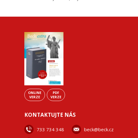
ONLINE
PDF
VERZE
VERZE
KONTAKTUJTE NÁS
733 734 348
beck@beck.cz