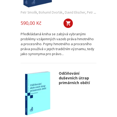
Petr Smolík
,
Bohumil Dvořák,
,
David Elischer
,
Petr Lavický
,
Tomáš 
590,00 Kč
Předkládaná kniha se zabývá vybranými
problémy vzájemných vazeb práva hmotného
a procesního. Pojmy hmotného a procesního
práva používá v jejich tradičním významu, tedy
jako synonyma pro právo...
Odčiňování
duševních útrap
primárních obětí