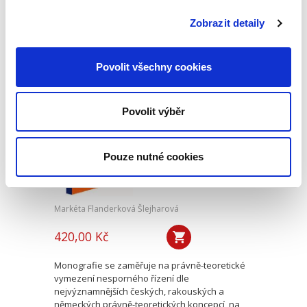
kybernetické bezpečnosti v širších teoretických
a praktických souvislostech ve snaze objasnit
Zobrazit detaily
úlohu státu a limity...
Povolit všechny cookies
Záležitosti
nesporného řízení
Povolit výběr
Pouze nutné cookies
Markéta Flanderková Šlejharová
420,00 Kč
Monografie se zaměřuje na právně-teoretické
vymezení nesporného řízení dle
nejvýznamnějších českých, rakouských a
německých právně-teoretických koncepcí, na