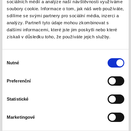
sociálních médií a analýze naší návštěvnosti využíváme
Zvláštní odměna představuje pro kontinentální
právo jedinečný právní institut. Jedná se totiž o
soubory cookie. Informace o tom, jak náš web používáte,
specifické protiplnění ze smlouvy, které je z
sdílíme se svými partnery pro sociální média, inzerci a
části určeno na základě posouzení
analýzy. Partneři tyto údaje mohou zkombinovat s
spravedlnosti jeho...
dalšími informacemi, které jste jim poskytli nebo které
získali v důsledku toho, že používáte jejich služby.
Právní regulace
kybernetické
Výběr
bezpečnosti a její
meze
Nutné
souhlasu
Preferenční
Statistické
Kristina Ramešová
550,00 Kč
Marketingové
Publikace přináší analýzu právní regulace
kyberprostoru, bezpečnosti informací a