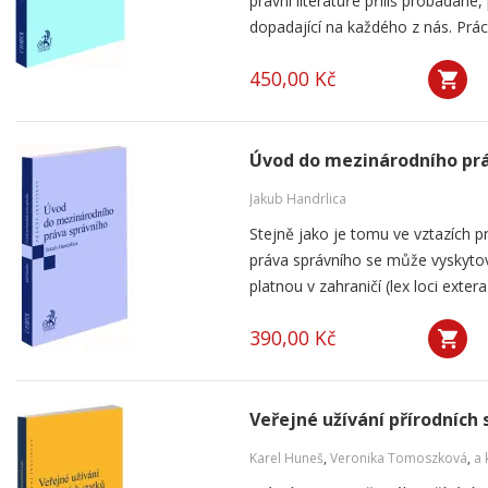
právní literatuře příliš probádané
dopadající na každého z nás. Prác
450,00 Kč
Úvod do mezinárodního prá
Jakub Handrlica
Stejně jako je tomu ve vztazích p
práva správního se může vyskytov
platnou v zahraničí (lex loci exte
390,00 Kč
Veřejné užívání přírodních
Karel Huneš
,
Veronika Tomoszková
,
a 