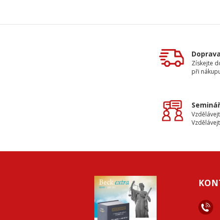
Doprav
Získejte 
při nákup
Seminář
Vzdělávejt
Vzdělávejt
KON