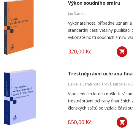
Výkon soudního smíru
Jan Šamlot
Vykonatelnost, případně uznání a
standardní částí většiny publikací o
vykonatelnosti soudních smírů však
320,00 Kč
Trestněprávní ochrana fin
Daniella Sarah Sotolářová
,
Miroslav Rů
V posledních letech došlo k zása
trestněprávní ochrany finančních 
členských států se vzdala části suv
850,00 Kč