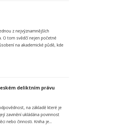
jednou z nejvýznamnějších
a. O tom svědčí nejen početné
 i působení na akademické půdě, kde
českém deliktním právu
odpovědnost, na základě které je
jí zavinění ukládána povinnost
ěci nebo činnosti. Kniha je...