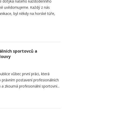
í se dotýká našeho každodenního
ečně uvědomujeme. Každý z nás
ikace, byl někdy na horské túře,
álních sportovců a
louvy
blice vůbec první práci, která
 právním postavení profesionálních
a zkoumá profesionální sportovní...