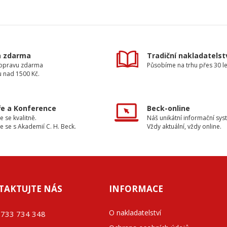
a zdarma
Tradiční nakladatelst
dopravu zdarma
Působíme na trhu přes 30 le
u nad 1500 Kč.
e a Konference
Beck-online
e se kvalitně.
Náš unikátní informační sys
e se s Akademií C. H. Beck.
Vždy aktuální, vždy online.
TAKTUJTE NÁS
INFORMACE
O nakladatelství
733 734 348