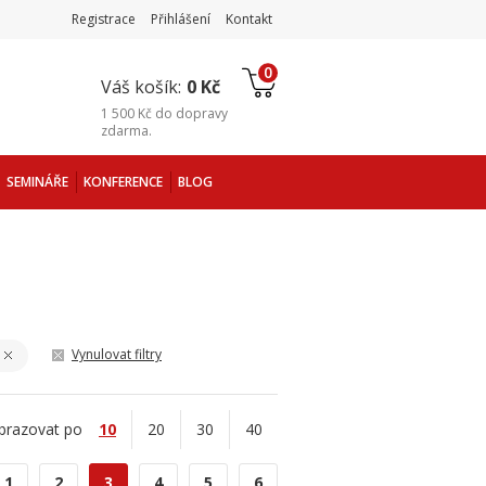
Registrace
Přihlášení
Kontakt
0
Váš košík:
0 Kč
1 500 Kč
do
dopravy
zdarma
.
SEMINÁŘE
KONFERENCE
BLOG
Vynulovat filtry
brazovat po
10
20
30
40
1
2
3
4
5
6