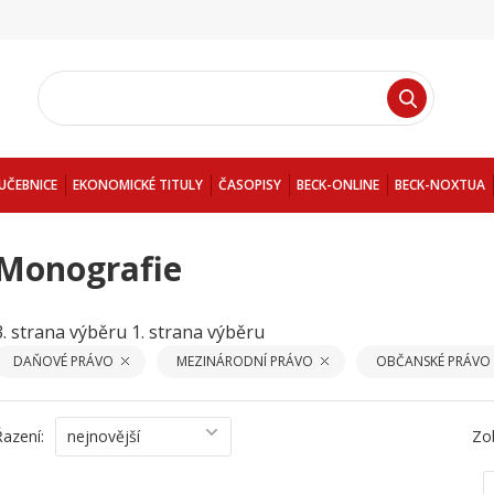
UČEBNICE
EKONOMICKÉ TITULY
ČASOPISY
BECK-ONLINE
BECK-NOXTUA
Monografie
3. strana výběru
1. strana výběru
DAŇOVÉ PRÁVO
MEZINÁRODNÍ PRÁVO
OBČANSKÉ PRÁVO
Řazení:
nejnovější
Zo