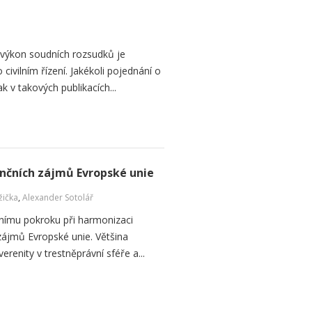
 výkon soudních rozsudků je
 civilním řízení. Jakékoli pojednání o
 v takových publikacích...
ančních zájmů Evropské unie
žička
,
Alexander Sotolář
dnímu pokroku při harmonizaci
zájmů Evropské unie. Většina
erenity v trestněprávní sféře a...