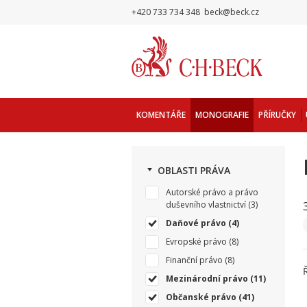
+420 733 734 348
beck@beck.cz
KOMENTÁŘE
MONOGRAFIE
PŘÍRUČKY
OBLASTI PRÁVA
Autorské právo a právo
duševního vlastnictví
(3)
Daňové právo
(4)
Evropské právo
(8)
Finanční právo
(8)
Mezinárodní právo
(11)
Občanské právo
(41)