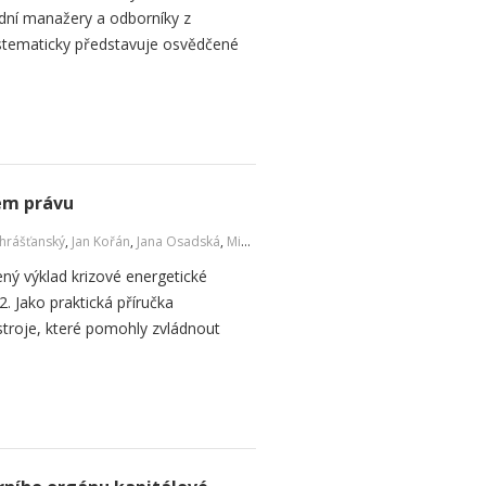
dní manažery a odborníky z
ystematicky představuje osvědčené
kém právu
Chrášťanský
,
Jan Kořán
,
Jana Osadská
,
Michaela Pešková
ený výklad krizové energetické
2. Jako praktická příručka
stroje, které pomohly zvládnout