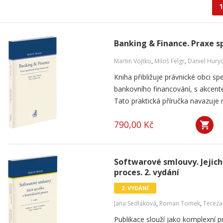
1
Banking & Finance. Praxe s
Martin Vojtko
,
Miloš Felgr
,
Daniel Hury
Kniha přibližuje právnické obci sp
bankovního financování, s akcente
Tato praktická příručka navazuje 
790,00 Kč
Softwarové smlouvy. Jejich
proces. 2. vydání
2. VYDÁNÍ
Jana Sedláková
,
Roman Tomek
,
Terez
Publikace slouží jako komplexní