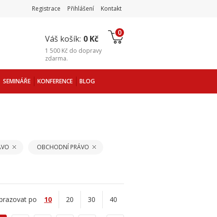
Registrace
Přihlášení
Kontakt
0
Váš košík:
0 Kč
1 500 Kč
do
dopravy
zdarma
.
SEMINÁŘE
KONFERENCE
BLOG
ÁVO
OBCHODNÍ PRÁVO
brazovat po
10
20
30
40