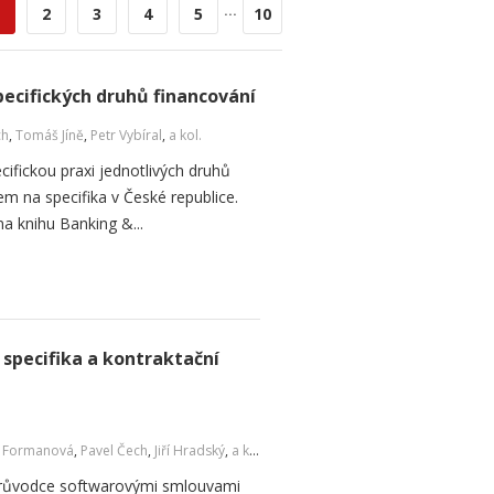
...
2
3
4
5
10
pecifických druhů financování
ch
,
Tomáš Jíně
,
Petr Vybíral
,
a kol.
ecifickou praxi jednotlivých druhů
m na specifika v České republice.
na knihu Banking &...
 specifika a kontraktační
a Formanová
,
Pavel Čech
,
Jiří Hradský
,
a kol.
 průvodce softwarovými smlouvami