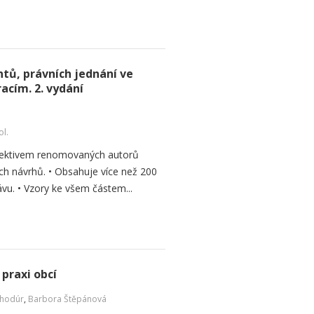
tů, právních jednání ve
acím. 2. vydání
ol.
olektivem renomovaných autorů
ních návrhů. • Obsahuje více než 200
u. • Vzory ke všem částem...
praxi obcí
Chodúr
,
Barbora Štěpánová