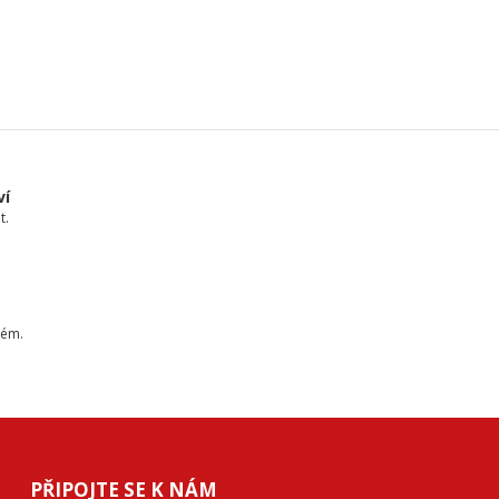
ví
t.
tém.
PŘIPOJTE SE K NÁM