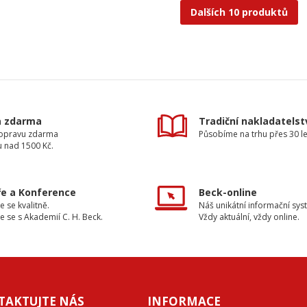
Dalších 10 produktů
a zdarma
Tradiční nakladatelst
dopravu zdarma
Působíme na trhu přes 30 le
u nad 1500 Kč.
e a Konference
Beck-online
e se kvalitně.
Náš unikátní informační sys
e se s Akademií C. H. Beck.
Vždy aktuální, vždy online.
TAKTUJTE NÁS
INFORMACE