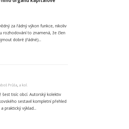
rního orgánu kapitálové
ědný za řádný výkon funkce, nikoliv
edu rozhodování to znamená, že člen
ijmout dobré (řádné)...
uboš Průša
,
a kol.
 šest tisíc obcí. Autorský kolektiv
kovského sestavil kompletní přehled
a praktický výklad...