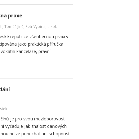
cná praxe
ch
,
Tomáš Jíně
,
Petr Vybíral
,
a kol.
 České republice všeobecnou praxi v
cipována jako praktická příručka
okátní kanceláře, právní...
dání
ístek
 činů je pro svou mezioborovost
ní vyžaduje jak znalost daňových
anou nelze ponechat ani schopnost...