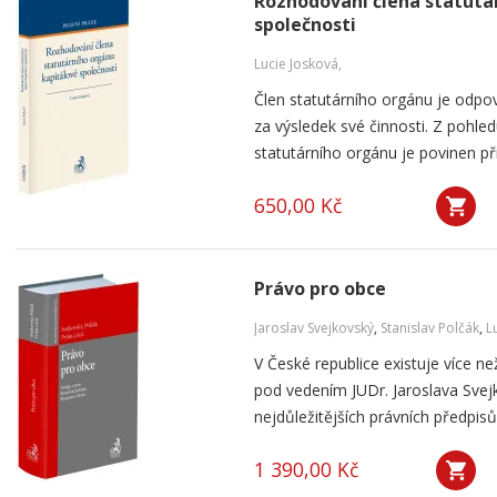
Rozhodování člena statutá
společnosti
Lucie Josková,
Člen statutárního orgánu je odpov
za výsledek své činnosti. Z pohl
statutárního orgánu je povinen př
650,00 Kč
Právo pro obce
Jaroslav Svejkovský
,
Stanislav Polčák
,
L
V České republice existuje více než
pod vedením JUDr. Jaroslava Svej
nejdůležitějších právních předpisů 
1 390,00 Kč