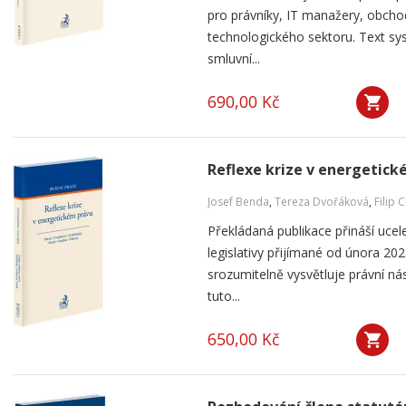
pro právníky, IT manažery, obcho
technologického sektoru. Text s
smluvní...
690,00 Kč
Reflexe krize v energetic
Josef Benda
,
Tereza Dvořáková
,
Filip 
Překládaná publikace přináší ucel
legislativy přijímané od února 202
srozumitelně vysvětluje právní ná
tuto...
650,00 Kč