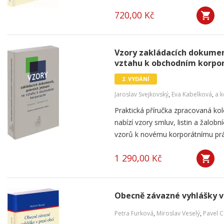
720,00 Kč
Vzory zakládacích dokumen
vztahu k obchodním korpor
2. VYDÁNÍ
Jaroslav Svejkovský
,
Eva Kabelková
,
a k
Praktická příručka zpracovaná k
nabízí vzory smluv, listin a žalob
vzorů k novému korporátnímu práv
1 290,00 Kč
Obecně závazné vyhlášky v 
Petra Furková
,
Miroslav Veselý
,
Pavel 