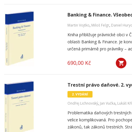
Banking & Finance. Všeobe
Martin Vojtko
,
Miloš Felgr
,
Daniel Hury
Kniha přibližuje právnické obci v
oblasti Banking & Finance. Je kon
určená primárně pro právníky – adv
690,00 Kč
Trestní právo daňové. 2. vy
2. VYDÁNÍ
Ondřej Lichnovský
,
Jan Vučka
,
Lukáš Kř
Problematika daňových trestných
velice komplikovaná. Pro pochope
zákonů, tak zákonů trestních. Str