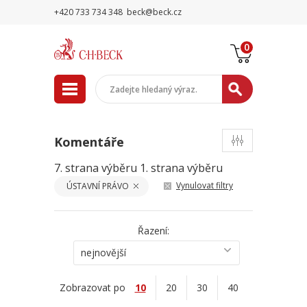
+420 733 734 348
beck@beck.cz
0
Komentáře
7. strana výběru
1. strana výběru
Vynulovat filtry
ÚSTAVNÍ PRÁVO
Řazení:
nejnovější
Zobrazovat po
10
20
30
40