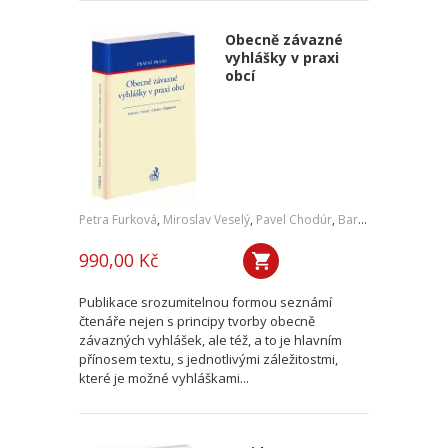
Obecně závazné
vyhlášky v praxi
obcí
Petra Furková
,
Miroslav Veselý
,
Pavel Chodúr
,
Barbora Štěpánová
990,00 Kč
Publikace srozumitelnou formou seznámí
čtenáře nejen s principy tvorby obecně
závazných vyhlášek, ale též, a to je hlavním
přínosem textu, s jednotlivými záležitostmi,
které je možné vyhláškami...