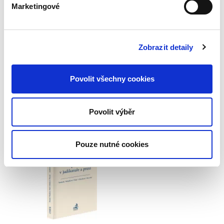
Marketingové
Ústavní soud
1 100,00 Kč
Zobrazit detaily
Sbírka obsahuje v chronologickém pořadí
všechny přijaté nálezy a vybraná usnesení
Povolit všechny cookies
Ústavního soudu. Pro odbornou, ale i laickou
veřejnost je publikace nepostradatelnou
pomůckou k interpretaci a...
Povolit výběr
Antidiskriminační
Pouze nutné cookies
právo v judikatuře
a praxi