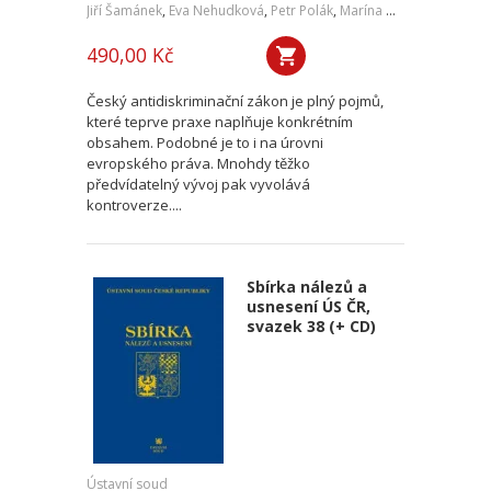
Jiří Šamánek
,
Eva Nehudková
,
Petr Polák
,
Marína Urbániková
,
Luc
490,00 Kč
Český antidiskriminační zákon je plný pojmů,
které teprve praxe naplňuje konkrétním
obsahem. Podobné je to i na úrovni
evropského práva. Mnohdy těžko
předvídatelný vývoj pak vyvolává
kontroverze....
Sbírka nálezů a
usnesení ÚS ČR,
svazek 38 (+ CD)
Ústavní soud