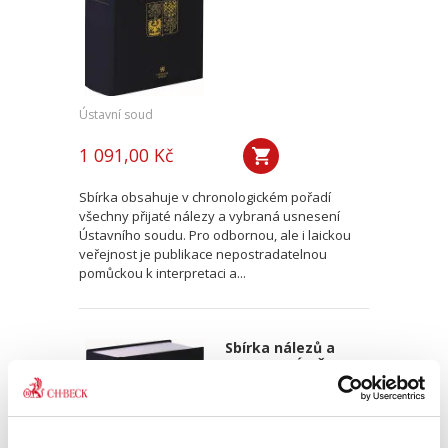
Ústavní soud
1 091,00 Kč
Sbírka obsahuje v chronologickém pořadí
všechny přijaté nálezy a vybraná usnesení
Ústavního soudu. Pro odbornou, ale i laickou
veřejnost je publikace nepostradatelnou
pomůckou k interpretaci a...
Sbírka nálezů a
usnesení ÚS ČR,
svazek 84 (vč. CD)