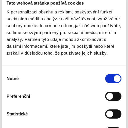
Tato webová stránka používá cookies
K personalizaci obsahu a reklam, poskytování funkcí
sociálních médií a analýze naší návštěvnosti využíváme
Ústavní soud
soubory cookie. Informace o tom, jak náš web používáte,
sdílíme se svými partnery pro sociální média, inzerci a
783,00 Kč
analýzy. Partneři tyto údaje mohou zkombinovat s
dalšími informacemi, které jste jim poskytli nebo které
Sbírka obsahuje v chronologickém pořadí
všechny přijaté nálezy a vybraná usnesení
získali v důsledku toho, že používáte jejich služby.
Ústavního soudu. Pro odbornou, ale i laickou
veřejnost je publikace nepostradatelnou
pomůckou k interpretaci a...
Výběr
Nutné
souhlasu
Sbírka nálezů a
usnesení ÚS ČR,
Preferenční
svazek 81 (vč. CD)
Statistické