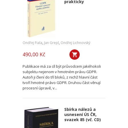
prakticky
Ondřej Fiala
,
Jan Grepl
,
Ondřej Lichnovský
490,00 Kč
Publikace má za cíl být průvodcem jakéhokoli
subjektu nejenom v hmotném právu GDPR.
Autoři ji člení do tří bloků, z nichž hlavní část
tvoří hmotné právo GDPR. Druhou část věnují
procesní úpravě, v...
Sbírka nálezů a
usnesení ÚS ČR,
svazek 85 (vč. CD)