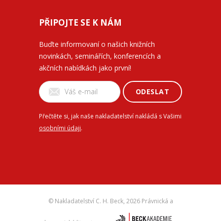
PŘIPOJTE SE K NÁM
Buďte informovaní o našich knižních
novinkách, seminářích, konferencích a
akčních nabídkách jako první!
ODESLAT
Přečtěte si, jak naše nakladatelství nakládá s Vašimi
osobními údaji
.
© Nakladatelství C. H. Beck,
2026 Právnická a