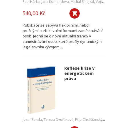
Petr Hůrka
,
Jana Komendová
,
Michal Smejkal
,
Vojtěch Kadlubiec
540,00 Kč
Publikace se zabývá flexibilními, neboli
pružnými a efektivními formami zaměstnávání
osob. Jedná se o nové aktuální trendy v
zaměstnávání osob, které prošly dynamickým
legislativním vývojem....
Reflexe krize v
energetickém
právu
Josef Benda
,
Tereza Dvořáková
,
Filip Chrášťanský
,
Jan Kořán
,
Jan