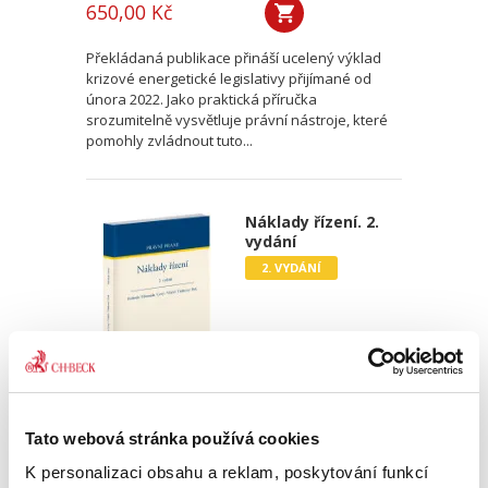
650,00 Kč
Překládaná publikace přináší ucelený výklad
krizové energetické legislativy přijímané od
února 2022. Jako praktická příručka
srozumitelně vysvětluje právní nástroje, které
pomohly zvládnout tuto...
Náklady řízení. 2.
vydání
2. VYDÁNÍ
Karel Svoboda
,
Miroslav Hromada
,
Jiří Levý
,
David Vláčil
,
Šárka Tl
Tato webová stránka používá cookies
790,00 Kč
K personalizaci obsahu a reklam, poskytování funkcí