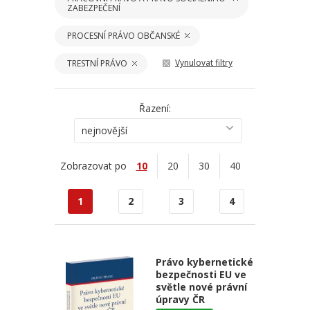
ZABEZPEČENÍ
PROCESNÍ PRÁVO OBČANSKÉ
Vynulovat filtry
TRESTNÍ PRÁVO
Řazení:
nejnovější
Zobrazovat po
10
20
30
40
1
2
3
4
Právo kybernetické
bezpečnosti EU ve
světle nové právní
úpravy ČR