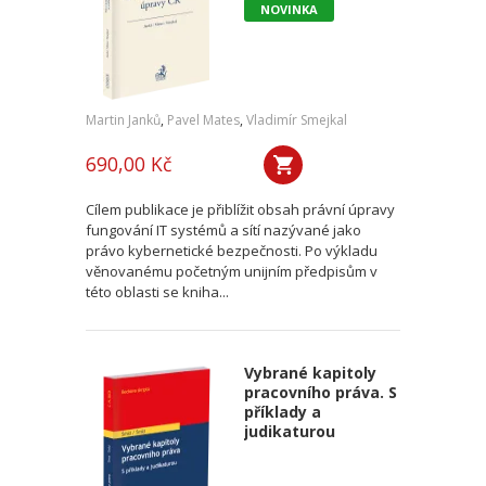
NOVINKA
Martin Janků
,
Pavel Mates
,
Vladimír Smejkal
690,00 Kč
Cílem publikace je přiblížit obsah právní úpravy
fungování IT systémů a sítí nazývané jako
právo kybernetické bezpečnosti. Po výkladu
věnovanému početným unijním předpisům v
této oblasti se kniha...
Vybrané kapitoly
pracovního práva. S
příklady a
judikaturou