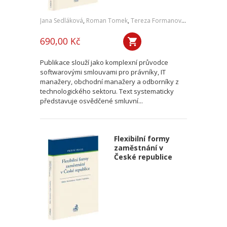
Jana Sedláková
,
Roman Tomek
,
Tereza Formanová
,
Pavel Čech
,
J
690,00 Kč
Publikace slouží jako komplexní průvodce
softwarovými smlouvami pro právníky, IT
manažery, obchodní manažery a odborníky z
technologického sektoru. Text systematicky
představuje osvědčené smluvní...
Flexibilní formy
zaměstnání v
České republice