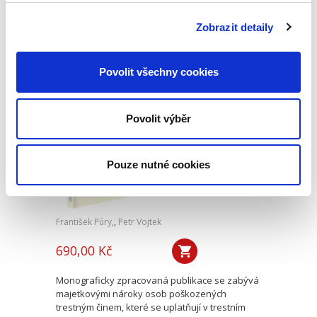
řádný výkon funkce, nikoliv za výsledek své
činnosti. Z pohledu rozhodování to znamená,
Zobrazit detaily
že člen statutárního orgánu je povinen přijmout
dobré (řádné)...
Povolit všechny cookies
Nároky
poškozeného v
Povolit výběr
adhezním řízení
Pouze nutné cookies
František Púry,
,
Petr Vojtek
690,00 Kč
Monograficky zpracovaná publikace se zabývá
majetkovými nároky osob poškozených
trestným činem, které se uplatňují v trestním