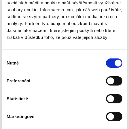
sociálních médií a analýze naší návštěvnosti využíváme
I druhé aktualizované vydání monografie
soubory cookie. Informace o tom, jak náš web používáte,
poskytuje ucelený přehled o problematice
nákladů civilního řízení. Monografie má
sdílíme se svými partnery pro sociální média, inzerci a
posloužit jako pomůcka advokátům, soudcům,
analýzy. Partneři tyto údaje mohou zkombinovat s
exekutorům, notářům a dalším,...
dalšími informacemi, které jste jim poskytli nebo které
získali v důsledku toho, že používáte jejich služby.
Rozhodování člena
statutárního
Výběr
orgánu kapitálové
Nutné
společnosti
souhlasu
Preferenční
Statistické
Lucie Josková,
650,00 Kč
Marketingové
Člen statutárního orgánu je odpovědný za