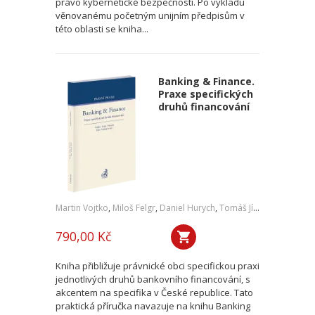
právo kybernetické bezpečnosti. Po výkladu
věnovanému početným unijním předpisům v
této oblasti se kniha...
Banking & Finance.
Praxe specifických
druhů financování
Martin Vojtko
,
Miloš Felgr
,
Daniel Hurych
,
Tomáš Jíně
,
Petr Vybíral
790,00 Kč
Kniha přibližuje právnické obci specifickou praxi
jednotlivých druhů bankovního financování, s
akcentem na specifika v České republice. Tato
praktická příručka navazuje na knihu Banking