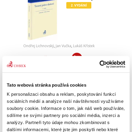
2. VYDÁNÍ
Ondřej Lichnovský
,
Jan Vučka
,
Lukáš Křístek
720,00 Kč
Problematika daňových trestných činů je pro
svou mezioborovost velice komplikovaná. Pro
pochopení vyžaduje jak znalost daňových
Tato webová stránka používá cookies
zákonů, tak zákonů trestních. Stranou nelze
ponechat ani schopnost...
K personalizaci obsahu a reklam, poskytování funkcí
sociálních médií a analýze naší návštěvnosti využíváme
soubory cookie. Informace o tom, jak náš web používáte,
Tvorba a distribuce
sdílíme se svými partnery pro sociální média, inzerci a
pojištění osob
analýzy. Partneři tyto údaje mohou zkombinovat s
dalšími informacemi, které jste jim poskytli nebo které