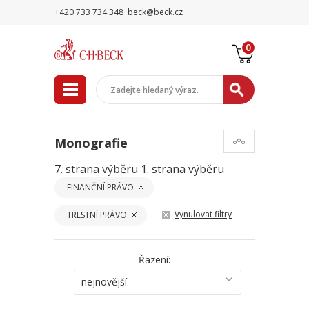
+420 733 734 348
beck@beck.cz
0
Monografie
7. strana výběru
1. strana výběru
FINANČNÍ PRÁVO
Vynulovat filtry
TRESTNÍ PRÁVO
Řazení:
nejnovější