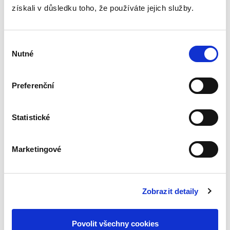
získali v důsledku toho, že používáte jejich služby.
Výběr
Nutné
souhlasu
Alexander Kult
490,00 Kč
Preferenční
Publikace se zabývá terminologií pojistného
práva, pravidly tvorby a distribuce pojistného
Statistické
produktu, plněním informačních povinností a
uzavíráním, obsahem, platností a konstrukčními
prvky pojistné...
Marketingové
Průvodce daňovým
řízením se vzory
Zobrazit detaily
podání
Povolit všechny cookies