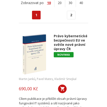
Zobrazovat po
10
20
30
40
1
2
Právo kybernetické
bezpečnosti EU ve
světle nové právní
úpravy ČR
NOVINKA
Martin Janků
,
Pavel Mates
,
Vladimír Smejkal
690,00 Kč
Cílem publikace je přiblížit obsah právní úpravy
fungování IT systémů a sítí nazývané jako