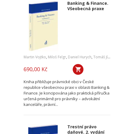
Banking & Finance.
Všeobecná praxe
Martin Vojtko
,
Miloš Felgr
,
Daniel Hurych
,
Tomáš Jíně
,
Petr Vybíral
690,00 Kč
Kniha přibližuje právnické obci v České
republice všeobecnou praxi v oblasti Banking &
Finance. Je koncipována jako praktická příručka
určená primárně pro právníky – advokátní
kanceláře, právní...
Trestní právo
daňové. 2. vydání