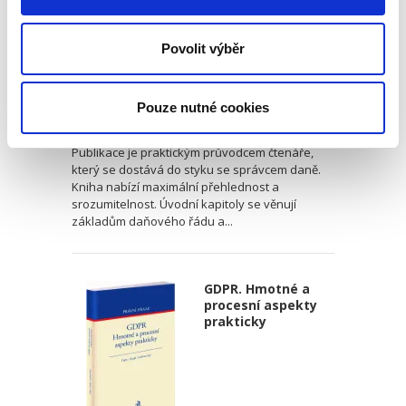
Povolit výběr
Ondřej Lichnovský
,
Tomáš Kajnar
,
Jitka Kajnarová
,
Tomáš Rydval
Pouze nutné cookies
590,00 Kč
Publikace je praktickým průvodcem čtenáře,
který se dostává do styku se správcem daně.
Kniha nabízí maximální přehlednost a
srozumitelnost. Úvodní kapitoly se věnují
základům daňového řádu a...
GDPR. Hmotné a
procesní aspekty
prakticky