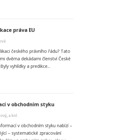
ikace práva EU
ová
plikaci českého právního řádu? Tato
vními dvěma dekádami členství České
Byly vyhlídky a predikce...
cí v obchodním styku
Nový
,
a kol.
formací v obchodním styku nabízí –
jící – systematické zpracování