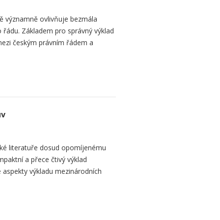
bě významně ovlivňuje bezmála
 řádu. Základem pro správný výklad
mezi českým právním řádem a
uv
ké literatuře dosud opomíjenému
paktní a přece čtivý výklad
 aspekty výkladu mezinárodních