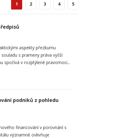
1
2
3
4
5
předpisů
raktickými aspekty přezkumu
ch souladu s prameny práva vyšší
mu spočívá v rozptýlené pravomoci...
ování podniků z pohledu
hového financování v porovnání s
itálu významně ovlivňuje