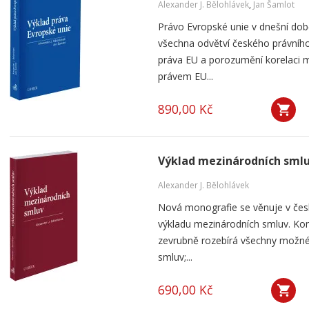
Alexander J. Bělohlávek
,
Jan Šamlot
Právo Evropské unie v dnešní do
všechna odvětví českého právního
práva EU a porozumění korelaci 
právem EU...
890,00 Kč
Výklad mezinárodních sml
Alexander J. Bělohlávek
Nová monografie se věnuje v čes
výkladu mezinárodních smluv. Kom
zevrubně rozebírá všechny možné
smluv;...
690,00 Kč