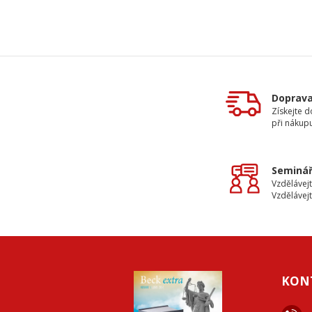
Doprav
Získejte 
při nákup
Seminář
Vzdělávejt
Vzdělávejt
KON