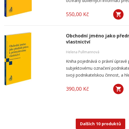
ochrany důvěrných informací přede
550,00 Kč
Obchodní jméno jako před
vlastnictví
Helena Pullmannová
Kniha pojednává o právní úpravě
subjektovému označení podnikatel
svoji podnikatelskou činnost, a h
390,00 Kč
Dalších 10 produktů