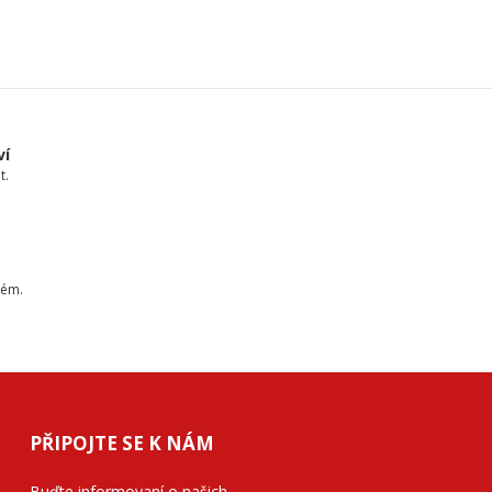
ví
t.
tém.
PŘIPOJTE SE K NÁM
Buďte informovaní o našich