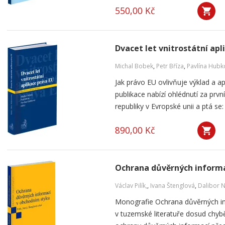
550,00 Kč
Dvacet let vnitrostátní apl
Michal Bobek
,
Petr Bříza
,
Pavlína Hubk
Jak právo EU ovlivňuje výklad a a
publikace nabízí ohlédnutí za pr
republiky v Evropské unii a ptá se: 
890,00 Kč
Ochrana důvěrných informa
Václav Pilík,
,
Ivana Štenglová
,
Dalibor 
Monografie Ochrana důvěrných in
v tuzemské literatuře dosud chybě