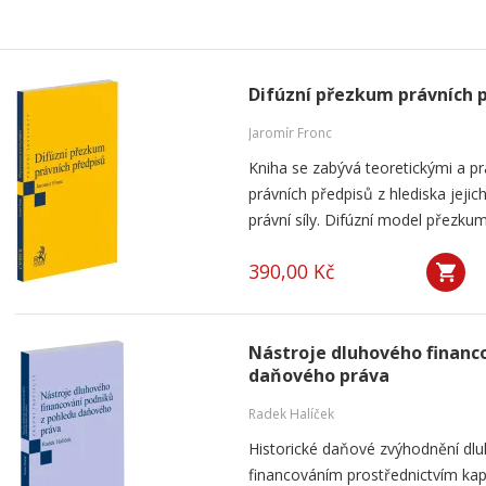
Difúzní přezkum právních 
Jaromír Fronc
Kniha se zabývá teoretickými a p
právních předpisů z hlediska jeji
právní síly. Difúzní model přezku
390,00 Kč
Nástroje dluhového financ
daňového práva
Radek Halíček
Historické daňové zvýhodnění dlu
financováním prostřednictvím kap