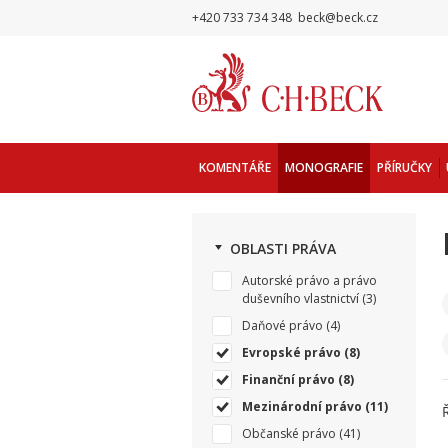
+420 733 734 348
beck@beck.cz
KOMENTÁŘE
MONOGRAFIE
PŘÍRUČKY
OBLASTI PRÁVA
Autorské právo a právo
duševního vlastnictví
(3)
Daňové právo
(4)
Evropské právo
(8)
Finanční právo
(8)
Mezinárodní právo
(11)
Občanské právo
(41)