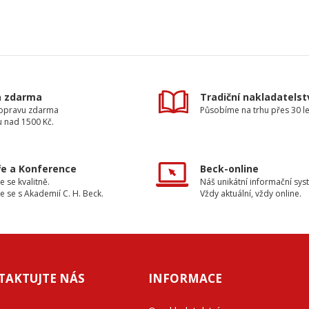
a zdarma
Tradiční nakladatelst
dopravu zdarma
Působíme na trhu přes 30 le
u nad 1500 Kč.
e a Konference
Beck-online
e se kvalitně.
Náš unikátní informační sys
e se s Akademií C. H. Beck.
Vždy aktuální, vždy online.
TAKTUJTE NÁS
INFORMACE