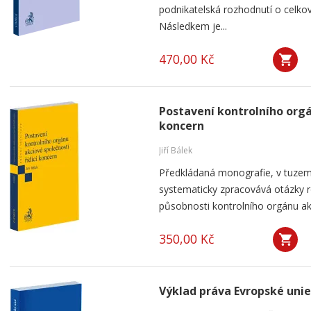
podnikatelská rozhodnutí o celkov
Následkem je...
470,00 Kč
Postavení kontrolního orgá
koncern
Jiří Bálek
Předkládaná monografie, v tuzems
systematicky zpracovává otázky ro
působnosti kontrolního orgánu akc
350,00 Kč
Výklad práva Evropské unie