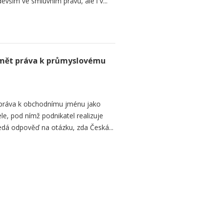
vším ve smluvním právu, ale i v...
mět práva k průmyslovému
 práva k obchodnímu jménu jako
e, pod nímž podnikatel realizuje
ledá odpověď na otázku, zda Česká...