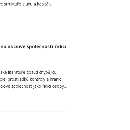
é struktuře dluhu a kapitálu.
nu akciové společnosti řídicí
ké literatuře dosud chybějící,
le, prostředků kontroly a hranic
iové společnost jako řídicí osoby,...