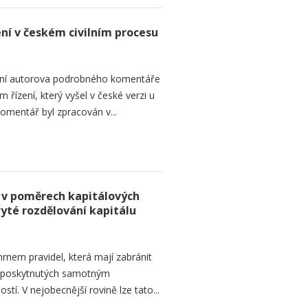
ení v českém civilním procesu
ání autorova podrobného komentáře
 řízení, který vyšel v české verzi u
omentář byl zpracován v...
 v poměrech kapitálových
ryté rozdělování kapitálu
rnem pravidel, která mají zabránit
d poskytnutých samotným
tí. V nejobecnější rovině lze tato...