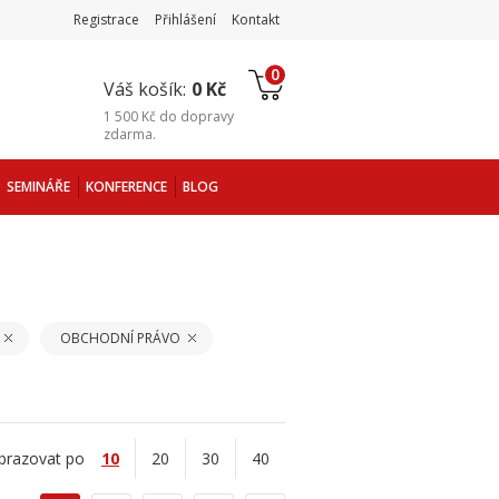
Registrace
Přihlášení
Kontakt
0
Váš košík:
0 Kč
1 500 Kč
do
dopravy
zdarma
.
SEMINÁŘE
KONFERENCE
BLOG
OBCHODNÍ PRÁVO
brazovat po
10
20
30
40