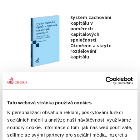
Systém zachování
kapitálu v
poměrech
kapitálových
společností.
Otevřené a skryté
rozdělování
kapitálu
Kamil Kovaříček
550,00 Kč
Systém zachování kapitálu je souhrnem
Tato webová stránka používá cookies
pravidel, která mají zabránit společníkům ve
zneužívání výhod poskytnutých samotným
K personalizaci obsahu a reklam, poskytování funkcí
charakterem kapitálových společností. V
sociálních médií a analýze naší návštěvnosti využíváme
nejobecnější rovině lze tato...
soubory cookie. Informace o tom, jak náš web používáte,
sdílíme se svými partnery pro sociální média, inzerci a