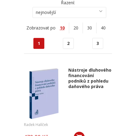
Řazení:
nejnovější
Zobrazovat po
10
20
30
40
1
2
3
Nástroje dluhového
financování
podniků z pohledu
daňového práva
Radek Halíček