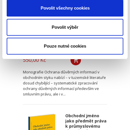
informací v
obchodním styku
Povolit všechny cookies
Povolit výběr
Pouze nutné cookies
Václav Pilík,
,
Ivana Štenglová
,
Dalibor Nový
,
a kol.
550,00 Kč
Monografie Ochrana důvěrných informací v
obchodním styku nabízí – v tuzemské literatuře
dosud chybějící – systematické zpracování
ochrany důvěrných informací především ve
smluvním právu, ale i v...
Obchodní jméno
jako předmět práva
k průmyslovému