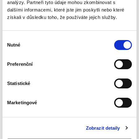
analýzy. Partneři tyto údaje mohou zkombinovat s
Dvacet let
dalšími informacemi, které jste jim poskytli nebo které
vnitrostátní
získali v důsledku toho, že používáte jejich služby.
aplikace práva EU
Výběr
Nutné
souhlasu
Michal Bobek
,
Petr Bříza
,
Pavlína Hubková
Preferenční
890,00 Kč
Statistické
Jak právo EU ovlivňuje výklad a aplikaci
českého právního řádu? Tato publikace nabízí
ohlédnutí za prvními dvěma dekádami členství
Marketingové
České republiky v Evropské unii a ptá se: Byly
vyhlídky a predikce...
Zobrazit detaily
Ochrana důvěrných