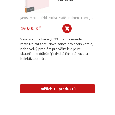
Jaroslav Schönfeld
,
Michal Kuděj
,
Bohumil Havel
,
Petr Sprinz
,
a kol
490,00 Kč
V názvu publikace „2023: Start preventivní
restrukturalizace. Nová šance pro podnikatele,
nebo velký problém pro věřitele?“ je ve
skutečnosti důležitější druhá část názvu titulu.
Kolektiv autorů...
Dalších 10 produktů