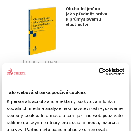
Obchodní jméno
jako předmět práva
k průmyslovému
vlastnictví
Helena Pullmannová
390,00 Kč
Kniha pojednává o právní úpravě práva k
obchodnímu jménu jako subjektovému
Tato webová stránka používá cookies
označení podnikatele, pod nímž podnikatel
K personalizaci obsahu a reklam, poskytování funkcí
realizuje svoji podnikatelskou činnost, a hledá
odpověď na otázku, zda Česká...
sociálních médií a analýze naší návštěvnosti využíváme
soubory cookie. Informace o tom, jak náš web používáte,
sdílíme se svými partnery pro sociální média, inzerci a
Správa a řízení
analýzy. Partneři tyto údaje mohou zkombinovat s