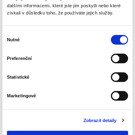
obchodní korporace
dalšími informacemi, které jste jim poskytli nebo které
v hrozícím úpadku
získali v důsledku toho, že používáte jejich služby.
Výběr
Nutné
souhlasu
Jan Dohnal
Preferenční
470,00 Kč
Statistické
Publikace systematicky zkoumá, jaký vliv může
mít postupné zhoršování ekonomického a
finančního stavu obchodní korporace na
podobu a rozsah povinností klíčových subjektů
Marketingové
participujících na obchodní...
Zobrazit detaily
Zánik odpovědnosti
za přestupek