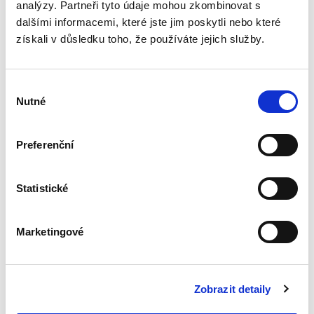
analýzy. Partneři tyto údaje mohou zkombinovat s
Opatření proti
dalšími informacemi, které jste jim poskytli nebo které
vyhýbání se
získali v důsledku toho, že používáte jejich služby.
daňovým
povinnostem
Výběr
Nutné
souhlasu
Jiří Kappel
Preferenční
390,00 Kč
Statistické
Publikace se komplexně zabývá problematikou
obecných a specifických pravidel proti vyhýbání
se daňovým povinnostem, se kterými se lze v
Marketingové
českém kontextu setkat. V této souvislosti jsou
analyzována...
Zobrazit detaily
Vnitrostátní