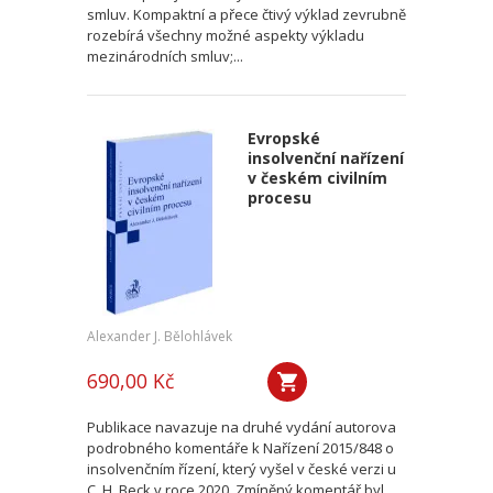
smluv. Kompaktní a přece čtivý výklad zevrubně
rozebírá všechny možné aspekty výkladu
mezinárodních smluv;...
Evropské
insolvenční nařízení
v českém civilním
procesu
Alexander J. Bělohlávek
690,00 Kč
Publikace navazuje na druhé vydání autorova
podrobného komentáře k Nařízení 2015/848 o
insolvenčním řízení, který vyšel v české verzi u
C. H. Beck v roce 2020. Zmíněný komentář byl