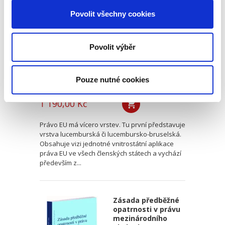
aplikace práva
Evropské unie. 2.
Povolit všechny cookies
vydání
2. VYDÁNÍ
Povolit výběr
Pouze nutné cookies
Michal Bobek
,
Petr Bříza
,
Pavlína Hubková
1 190,00 Kč
Právo EU má vícero vrstev. Tu první představuje
vrstva lucemburská či lucembursko-bruselská.
Obsahuje vizi jednotné vnitrostátní aplikace
práva EU ve všech členských státech a vychází
především z...
Zásada předběžné
opatrnosti v právu
mezinárodního