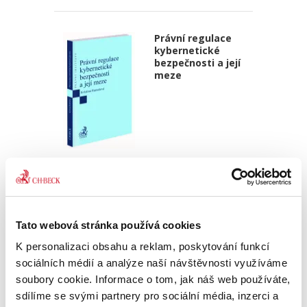
Právní regulace
kybernetické
bezpečnosti a její
meze
Kristina Ramešová
550,00 Kč
Publikace přináší analýzu právní regulace
Tato webová stránka používá cookies
kyberprostoru, bezpečnosti informací a
kybernetické bezpečnosti v širších teoretických
K personalizaci obsahu a reklam, poskytování funkcí
a praktických souvislostech ve snaze objasnit
sociálních médií a analýze naší návštěvnosti využíváme
úlohu státu a limity...
soubory cookie. Informace o tom, jak náš web používáte,
sdílíme se svými partnery pro sociální média, inzerci a