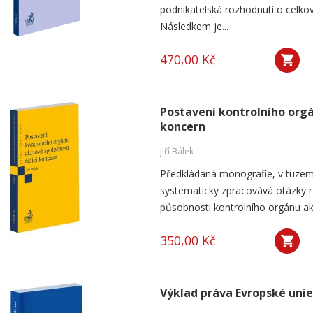
podnikatelská rozhodnutí o celkov
Následkem je...
470,00 Kč
Postavení kontrolního orgá
koncern
Jiří Bálek
Předkládaná monografie, v tuzems
systematicky zpracovává otázky ro
působnosti kontrolního orgánu akc
350,00 Kč
Výklad práva Evropské unie