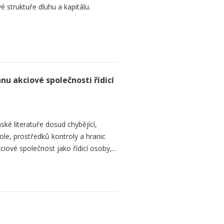
é struktuře dluhu a kapitálu.
nu akciové společnosti řídicí
ké literatuře dosud chybějící,
le, prostředků kontroly a hranic
iové společnost jako řídicí osoby,...