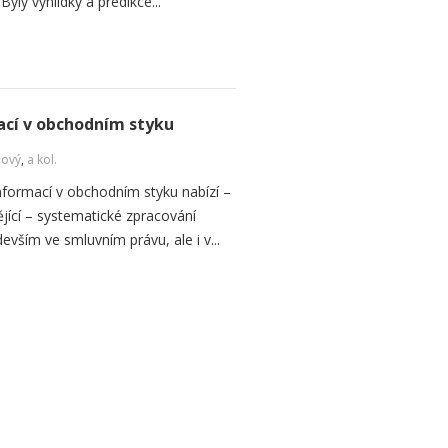
Byly vyhlídky a predikce...
cí v obchodním styku
Nový
,
a kol.
formací v obchodním styku nabízí –
jící – systematické zpracování
vším ve smluvním právu, ale i v...