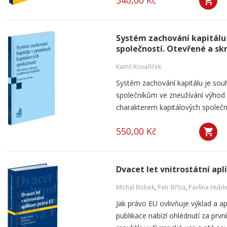
340,00 Kč
Systém zachování kapitálu
společností. Otevřené a sk
Kamil Kovaříček
Systém zachování kapitálu je souh
společníkům ve zneužívání výho
charakterem kapitálových společnos
550,00 Kč
Dvacet let vnitrostátní apl
Michal Bobek
,
Petr Bříza
,
Pavlína Hubk
Jak právo EU ovlivňuje výklad a a
publikace nabízí ohlédnutí za pr