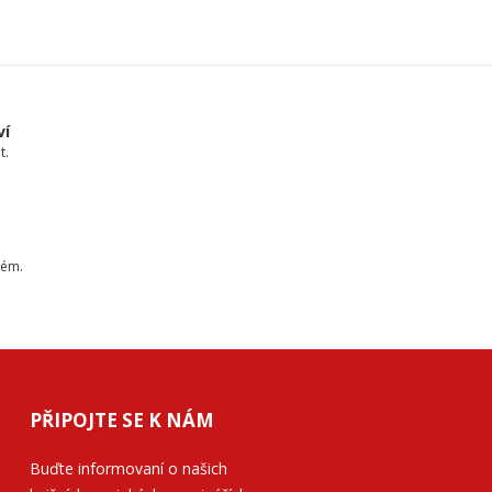
ví
t.
tém.
PŘIPOJTE SE K NÁM
Buďte informovaní o našich