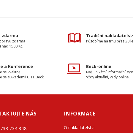
a zdarma
Tradiční nakladatelst
dopravu zdarma
Působíme na trhu přes 30 le
u nad 1500 Kč.
e a Konference
Beck-online
e se kvalitně.
Náš unikátní informační sys
e se s Akademií C. H. Beck.
Vždy aktuální, vždy online.
TAKTUJTE NÁS
INFORMACE
O nakladatelství
733 734 348