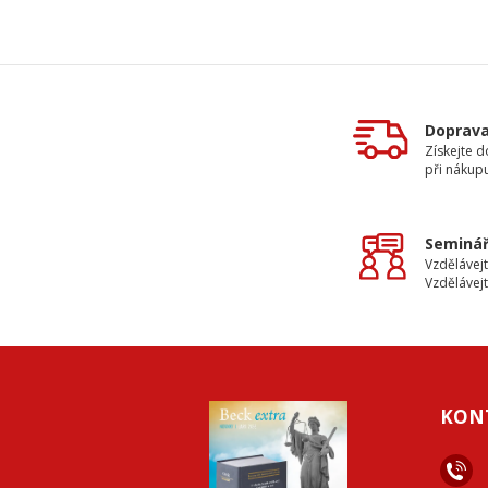
Doprav
Získejte 
při nákup
Seminář
Vzdělávejt
Vzdělávejt
KON