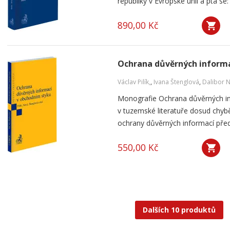
republiky v Evropské unii a ptá se: 
890,00 Kč
Ochrana důvěrných informa
Václav Pilík,
,
Ivana Štenglová
,
Dalibor 
Monografie Ochrana důvěrných in
v tuzemské literatuře dosud chybě
ochrany důvěrných informací přede
550,00 Kč
Dalších 10 produktů