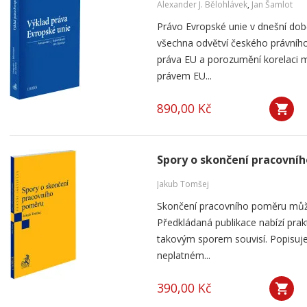
Alexander J. Bělohlávek
,
Jan Šamlot
Právo Evropské unie v dnešní do
všechna odvětví českého právního
práva EU a porozumění korelaci 
právem EU...
890,00 Kč
Spory o skončení pracovní
Jakub Tomšej
Skončení pracovního poměru můž
Předkládaná publikace nabízí prak
takovým sporem souvisí. Popisuje
neplatném...
390,00 Kč