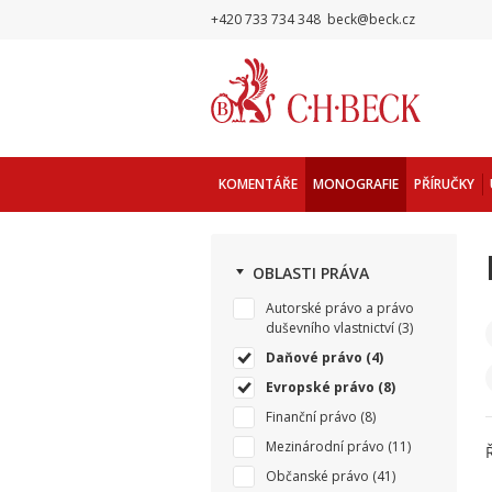
+420 733 734 348
beck@beck.cz
KOMENTÁŘE
MONOGRAFIE
PŘÍRUČKY
OBLASTI PRÁVA
Autorské právo a právo
duševního vlastnictví
(3)
Daňové právo
(4)
Evropské právo
(8)
Finanční právo
(8)
Mezinárodní právo
(11)
Občanské právo
(41)