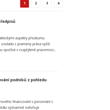
1
2
3
4
předpisů
raktickými aspekty přezkumu
ch souladu s prameny práva vyšší
mu spočívá v rozptýlené pravomoci...
ování podniků z pohledu
hového financování v porovnání s
itálu významně ovlivňuje