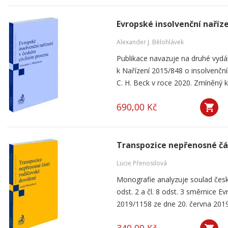
Evropské insolvenční naříz
Alexander J. Bělohlávek
Publikace navazuje na druhé vyd
k Nařízení 2015/848 o insolvenčním
C. H. Beck v roce 2020. Zmíněný k
690,00 Kč
Transpozice nepřenosné čá
Lucie Přenosilová
Monografie analyzuje soulad česk
odst. 2 a čl. 8 odst. 3 směrnice 
2019/1158 ze dne 20. června 2019