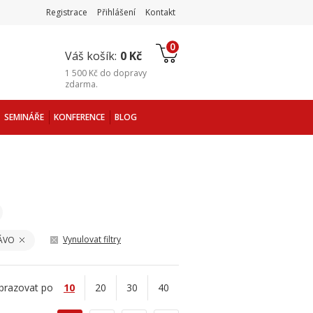
Registrace
Přihlášení
Kontakt
0
Váš košík:
0 Kč
1 500 Kč
do
dopravy
zdarma
.
SEMINÁŘE
KONFERENCE
BLOG
Vynulovat filtry
ÁVO
brazovat po
10
20
30
40