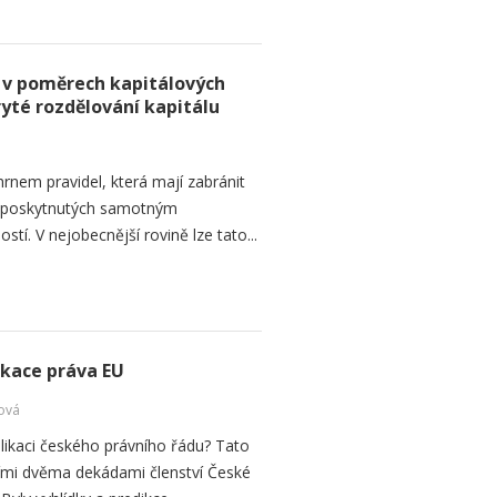
 v poměrech kapitálových
ryté rozdělování kapitálu
rnem pravidel, která mají zabránit
d poskytnutých samotným
tí. V nejobecnější rovině lze tato...
ikace práva EU
ová
plikaci českého právního řádu? Tato
vními dvěma dekádami členství České