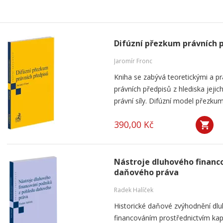
Difúzní přezkum právních 
Jaromír Fronc
Kniha se zabývá teoretickými a p
právních předpisů z hlediska jeji
právní síly. Difúzní model přezku
390,00 Kč
Nástroje dluhového financ
daňového práva
Radek Halíček
Historické daňové zvýhodnění dlu
financováním prostřednictvím kap