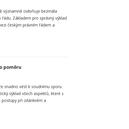
bě významně ovlivňuje bezmála
 řádu. Základem pro správný výklad
mezi českým právním řádem a
ho poměru
e snadno vést k soudnímu sporu.
tický výklad všech aspektů, které s
 postupy při zdánlivém a