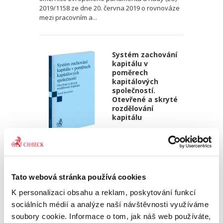
2019/1158 ze dne 20. června 2019 o rovnováze
mezi pracovním a...
Systém zachování
kapitálu v
poměrech
kapitálových
společností.
Otevřené a skryté
rozdělování
kapitálu
Kamil Kovaříček
550,00 Kč
Tato webová stránka používá cookies
Systém zachování kapitálu je souhrnem
K personalizaci obsahu a reklam, poskytování funkcí
pravidel, která mají zabránit společníkům ve
zneužívání výhod poskytnutých samotným
sociálních médií a analýze naší návštěvnosti využíváme
charakterem kapitálových společností. V
soubory cookie. Informace o tom, jak náš web používáte,