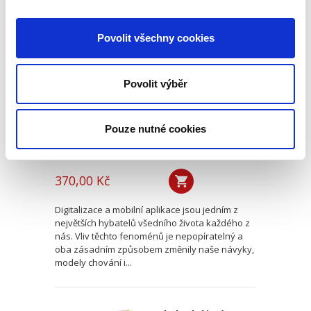
Postavení
Povolit všechny cookies
zaměstnance v
měnícím se světě
závislé práce se
zaměřením na
Povolit výběr
digitální platformy
Pouze nutné cookies
Matěj Tkadlec
370,00 Kč
Digitalizace a mobilní aplikace jsou jedním z
největších hybatelů všedního života každého z
nás. Vliv těchto fenoménů je nepopíratelný a
oba zásadním způsobem změnily naše návyky,
modely chování i...