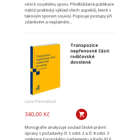
vést k soudnímu sporu. Předkládaná publikace
nabízí praktický výklad všech aspektů, které s
takovým sporem souvisí. Popisuje postupy při
zdánlivém a neplatném...
Transpozice
nepřenosné části
rodičovské
dovolené
Lucie Přenosilová
340,00 Kč
Monografie analyzuje soulad české právní
úpravy s požadavky čl. 5 odst. 2 a čl. 8 odst. 3
směrnice Evropského parlamentu a Rady (EU)