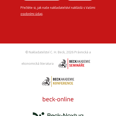
Přečtěte si, jak naše nakladatelství nakládá s Vašimi
osobními údaji
.
© Nakladatelství C. H. Beck,
2026 Právnická a
ekonomická literatura