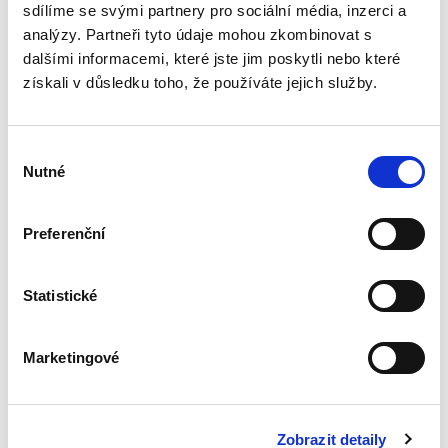
nejobecnější rovině lze tato...
sdílíme se svými partnery pro sociální média, inzerci a
analýzy. Partneři tyto údaje mohou zkombinovat s
dalšími informacemi, které jste jim poskytli nebo které
Ochrana důvěrných
získali v důsledku toho, že používáte jejich služby.
informací v
obchodním styku
Výběr
Nutné
souhlasu
Preferenční
Václav Pilík,
,
Ivana Štenglová
,
Dalibor Nový
,
a kol.
550,00 Kč
Statistické
Monografie Ochrana důvěrných informací v
obchodním styku nabízí – v tuzemské literatuře
Marketingové
dosud chybějící – systematické zpracování
ochrany důvěrných informací především ve
smluvním právu, ale i v...
Zobrazit detaily