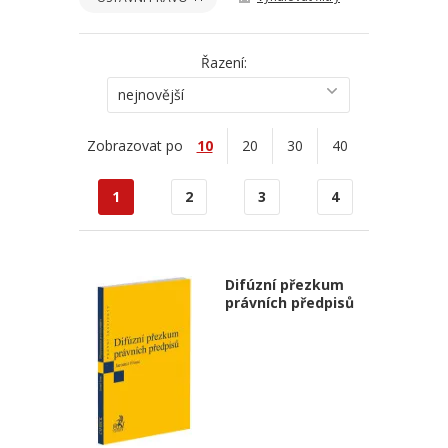
Řazení:
nejnovější
Zobrazovat po
10
20
30
40
1
2
3
4
Difúzní přezkum
právních předpisů