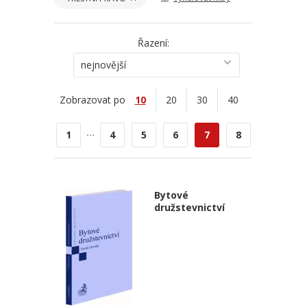
Řazení:
nejnovější
Zobrazovat po
10
20
30
40
...
1
4
5
6
7
8
Bytové
družstevnictví