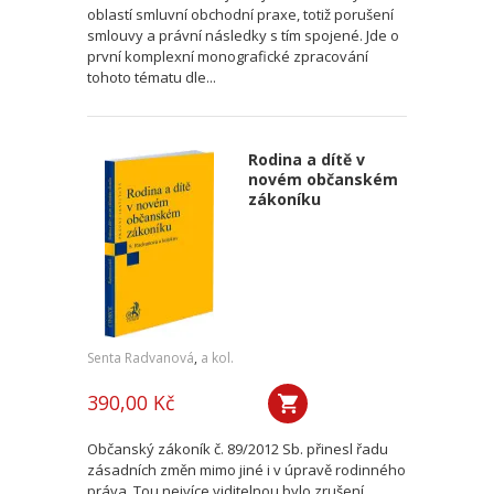
oblastí smluvní obchodní praxe, totiž porušení
smlouvy a právní následky s tím spojené. Jde o
první komplexní monografické zpracování
tohoto tématu dle...
Rodina a dítě v
novém občanském
zákoníku
Senta Radvanová
,
a kol.
390,00 Kč
Občanský zákoník č. 89/2012 Sb. přinesl řadu
zásadních změn mimo jiné i v úpravě rodinného
práva. Tou nejvíce viditelnou bylo zrušení