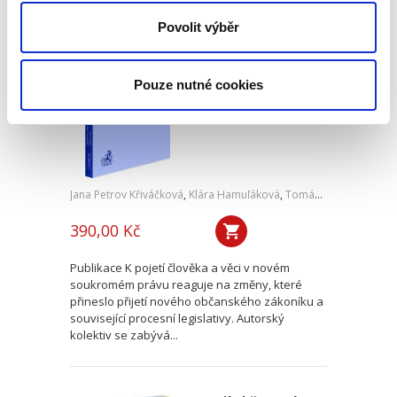
Povolit výběr
K pojetí člověka a
věci v novém
soukromém právu
Pouze nutné cookies
Jana Petrov Křiváčková
,
Klára Hamuľáková
,
Tomáš Tintěra
,
a kol.
390,00 Kč
Publikace K pojetí člověka a věci v novém
soukromém právu reaguje na změny, které
přineslo přijetí nového občanského zákoníku a
související procesní legislativy. Autorský
kolektiv se zabývá...