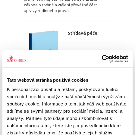
zákona o rodině a vtělení převážné části
úpravy rodinného práva...
Střídavá péče
Tato webová stránka používá cookies
Milan Trávníček
K personalizaci obsahu a reklam, poskytování funkcí
sociálních médií a analýze naší návštěvnosti využíváme
290,00 Kč
soubory cookie. Informace o tom, jak náš web používáte,
sdílíme se svými partnery pro sociální média, inzerci a
Publikace se zabývá současnou právní
úpravou střídavé péče v občanském zákoníku
analýzy. Partneři tyto údaje mohou zkombinovat s
a shrnuje, k jakým změnám došlo oproti úpravě
dalšími informacemi, které jste jim poskytli nebo které
v zákoně o rodině, přičemž vychází zejména z
získali v důsledku toho, že používáte jejich služby.