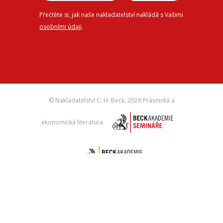
Přečtěte si, jak naše nakladatelství nakládá s Vašimi
osobními údaji
.
© Nakladatelství C. H. Beck,
2026 Právnická a
ekonomická literatura