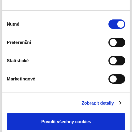
nejnovější judikatury...
Výběr
Společné jmění
Nutné
souhlasu
manželů
Preferenční
Statistické
Jindřich Psutka
Marketingové
490,00 Kč
Publikace pojednává o společném jmění
Zobrazit detaily
manželů po přijetí nového občanského
zákoníku. Jakkoliv je tento institut stále pevně
usazen na čelním místě úpravy manželského
majetkového práva, i on...
Povolit všechny cookies