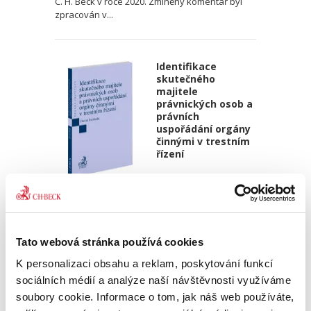
C. H. Beck v roce 2020. Zmíněný komentář byl
zpracován v...
Identifikace
skutečného
majitele
právnických osob a
právních
uspořádání orgány
činnými v trestním
řízení
David Svoboda
390,00 Kč
Tato webová stránka používá cookies
Kniha se věnuje tématu identifikace
skutečného majitele právnických osob a dalších
K personalizaci obsahu a reklam, poskytování funkcí
právních uspořádání – zejména svěřenských
sociálních médií a analýze naší návštěvnosti využíváme
fondů z pohledu orgánů činných v trestním
soubory cookie. Informace o tom, jak náš web používáte,
řízení. Přestože je...