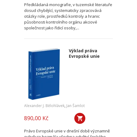
Předkládaná monografie, v tuzemské literatuře
dosud chybějící, systematicky zpracovává
otázky role, prostředků kontroly a hranic
působnosti kontrolního orgánu akciové
společnost jako řídicí osoby,...
Výklad práva
Evropské unie
Alexander J. Bělohlávek
,
Jan Šamlot
890,00 Kč
Právo Evropské unie v dnešní době významně
ovlivňuje bezmála všechna odvětví českého