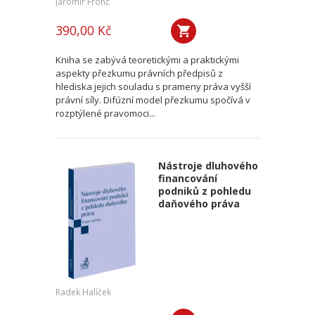
Jaromír Fronc
390,00 Kč
Kniha se zabývá teoretickými a praktickými
aspekty přezkumu právních předpisů z
hlediska jejich souladu s prameny práva vyšší
právní síly. Difúzní model přezkumu spočívá v
rozptýlené pravomoci...
Nástroje dluhového
financování
podniků z pohledu
daňového práva
Radek Halíček