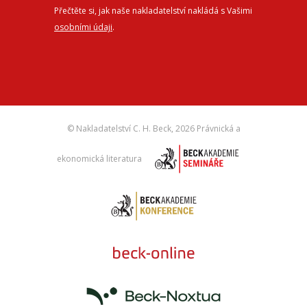
Přečtěte si, jak naše nakladatelství nakládá s Vašimi
osobními údaji
.
© Nakladatelství C. H. Beck,
2026 Právnická a
ekonomická literatura