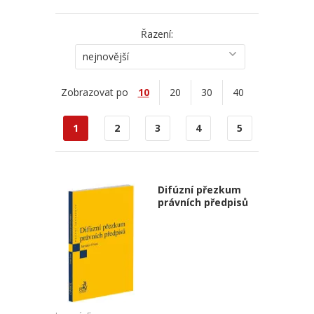
Řazení:
nejnovější
Zobrazovat po
10
20
30
40
1
2
3
4
5
Difúzní přezkum
právních předpisů