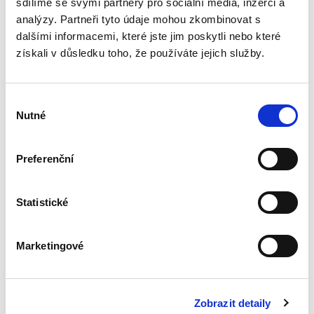
sdílíme se svými partnery pro sociální média, inzerci a
analýzy. Partneři tyto údaje mohou zkombinovat s
dalšími informacemi, které jste jim poskytli nebo které
Systém zachování
získali v důsledku toho, že používáte jejich služby.
kapitálu v
poměrech
kapitálových
společností.
Výběr
Otevřené a skryté
Nutné
rozdělování
souhlasu
kapitálu
Preferenční
Kamil Kovaříček
550,00 Kč
Statistické
Systém zachování kapitálu je souhrnem
pravidel, která mají zabránit společníkům ve
Marketingové
zneužívání výhod poskytnutých samotným
charakterem kapitálových společností. V
nejobecnější rovině lze tato...
Zobrazit detaily