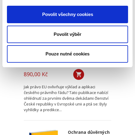
Dvacet let
vnitrostátní
Povolit všechny cookies
aplikace práva EU
Povolit výběr
Pouze nutné cookies
Michal Bobek
,
Petr Bříza
,
Pavlína Hubková
890,00 Kč
Jak právo EU ovlivňuje výklad a aplikaci
českého právního řádu? Tato publikace nabízí
ohlédnutí za prvními dvěma dekádami členství
České republiky v Evropské unii a ptá se: Byly
vyhlídky a predikce...
Ochrana důvěrných