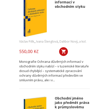
informací v
obchodním styku
Václav Pilík,
,
Ivana Štenglová
,
Dalibor Nový
,
a kol.
550,00 Kč
Monografie Ochrana důvěrných informací v
obchodním styku nabízí – v tuzemské literatuře
dosud chybějící – systematické zpracování
ochrany důvěrných informací především ve
smluvním právu, ale i v...
Obchodní jméno
jako předmět práva
k průmyslovému