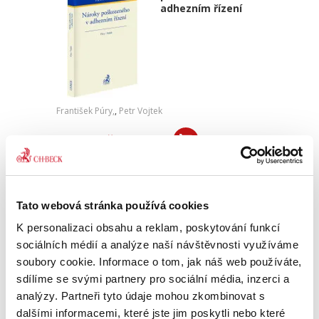
adhezním řízení
František Púry,
,
Petr Vojtek
690,00 Kč
Monograficky zpracovaná publikace se zabývá
majetkovými nároky osob poškozených
trestným činem, které se uplatňují v trestním
Tato webová stránka používá cookies
(adhezním) řízení a o nichž se rozhoduje v
tomto řízení. V tomto směru...
K personalizaci obsahu a reklam, poskytování funkcí
sociálních médií a analýze naší návštěvnosti využíváme
soubory cookie. Informace o tom, jak náš web používáte,
Obchodní smlouvy.
sdílíme se svými partnery pro sociální média, inzerci a
2. vydání
analýzy. Partneři tyto údaje mohou zkombinovat s
2. VYDÁNÍ
dalšími informacemi, které jste jim poskytli nebo které