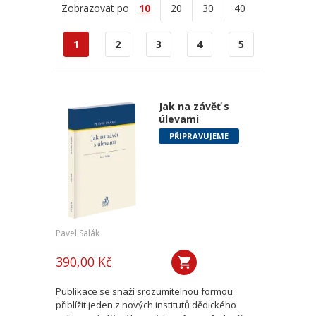
Zobrazovat po
10
20
30
40
1
2
3
4
5
Jak na závěť s
úlevami
PŘIPRAVUJEME
Pavel Salák
390,00 Kč
Publikace se snaží srozumitelnou formou
přiblížit jeden z nových institutů dědického