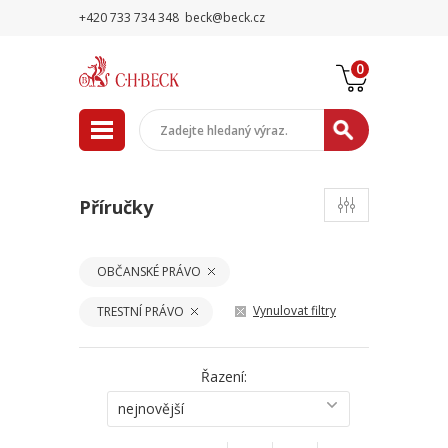
+420 733 734 348
beck@beck.cz
0
Příručky
OBČANSKÉ PRÁVO
Vynulovat filtry
TRESTNÍ PRÁVO
Řazení:
nejnovější