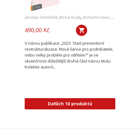
Jaroslav Schönfeld
,
Michal Kuděj
,
Bohumil Havel
,
Petr Sprinz
,
a kol
490,00 Kč
V názvu publikace „2023: Start preventivní
restrukturalizace. Nová šance pro podnikatele,
nebo velký problém pro věřitele?“ je ve
skutečnosti důležitější druhá část názvu titulu.
Kolektiv autorů...
Dalších 10 produktů