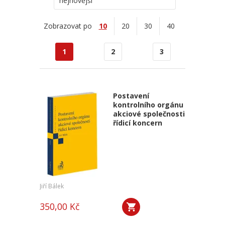
nejnovější
Zobrazovat po
10
20
30
40
1
2
3
Postavení
kontrolního orgánu
akciové společnosti
řídicí koncern
Jiří Bálek
350,00 Kč