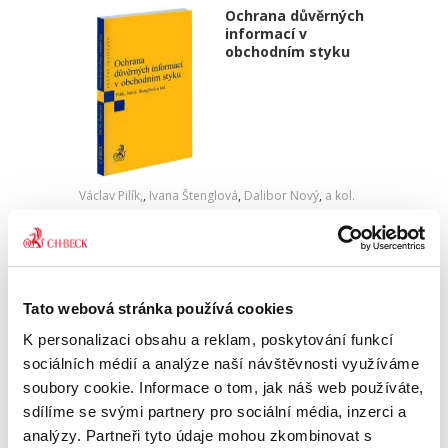
Ochrana důvěrných
informací v
obchodním styku
Václav Pilík,
,
Ivana Štenglová
,
Dalibor Nový
,
a kol.
550,00 Kč
Monografie Ochrana důvěrných informací v
obchodním styku nabízí – v tuzemské literatuře
Tato webová stránka používá cookies
dosud chybějící – systematické zpracování
ochrany důvěrných informací především ve
K personalizaci obsahu a reklam, poskytování funkcí
smluvním právu, ale i v...
sociálních médií a analýze naší návštěvnosti využíváme
soubory cookie. Informace o tom, jak náš web používáte,
sdílíme se svými partnery pro sociální média, inzerci a
Obchodní jméno
analýzy. Partneři tyto údaje mohou zkombinovat s
jako předmět práva