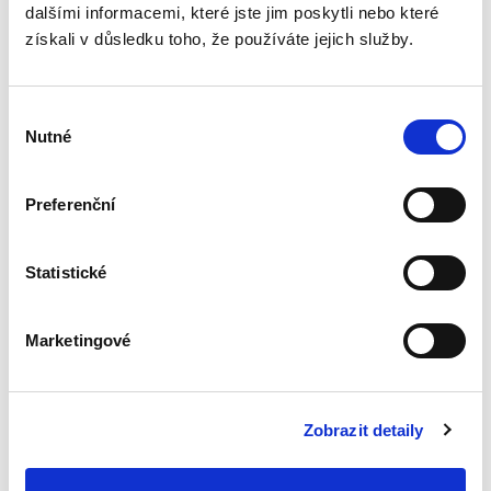
dalšími informacemi, které jste jim poskytli nebo které
k průmyslovému
vlastnictví
získali v důsledku toho, že používáte jejich služby.
Výběr
Nutné
souhlasu
Helena Pullmannová
Preferenční
390,00 Kč
Kniha pojednává o právní úpravě práva k
Statistické
obchodnímu jménu jako subjektovému
označení podnikatele, pod nímž podnikatel
realizuje svoji podnikatelskou činnost, a hledá
Marketingové
odpověď na otázku, zda Česká...
Zobrazit detaily
Správa a řízení
obchodní korporace
v hrozícím úpadku