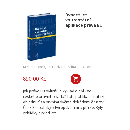
Dvacet let
vnitrostátní
aplikace práva EU
Michal Bobek
,
Petr Bříza
,
Pavlína Hubková
890,00 Kč
Jak právo EU ovlivňuje výklad a aplikaci
českého právního řádu? Tato publikace nabízí
ohlédnutí za prvními dvěma dekádami členství
České republiky v Evropské unii a ptá se: Byly
vyhlídky a predikce...