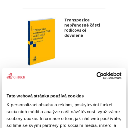
Transpozice
nepřenosné části
rodičovské
dovolené
Lucie Přenosilová
340,00 Kč
Monografie analyzuje soulad české právní
Tato webová stránka používá cookies
úpravy s požadavky čl. 5 odst. 2 a čl. 8 odst. 3
K personalizaci obsahu a reklam, poskytování funkcí
směrnice Evropského parlamentu a Rady (EU)
2019/1158 ze dne 20. června 2019 o rovnováze
sociálních médií a analýze naší návštěvnosti využíváme
mezi pracovním a...
soubory cookie. Informace o tom, jak náš web používáte,
sdílíme se svými partnery pro sociální média, inzerci a