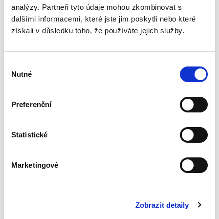
analýzy. Partneři tyto údaje mohou zkombinovat s
Systém zachování
dalšími informacemi, které jste jim poskytli nebo které
kapitálu v
získali v důsledku toho, že používáte jejich služby.
poměrech
kapitálových
společností.
Otevřené a skryté
Výběr
rozdělování
Nutné
souhlasu
kapitálu
Preferenční
Kamil Kovaříček
550,00 Kč
Statistické
Systém zachování kapitálu je souhrnem
pravidel, která mají zabránit společníkům ve
zneužívání výhod poskytnutých samotným
Marketingové
charakterem kapitálových společností. V
nejobecnější rovině lze tato...
Zobrazit detaily
Ochrana důvěrných