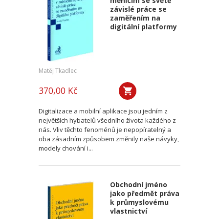
měnícím se světě
závislé práce se
zaměřením na
digitální platformy
Matěj Tkadlec
370,00 Kč
Digitalizace a mobilní aplikace jsou jedním z
největších hybatelů všedního života každého z
nás. Vliv těchto fenoménů je nepopíratelný a
oba zásadním způsobem změnily naše návyky,
modely chování i...
Obchodní jméno
jako předmět práva
k průmyslovému
vlastnictví