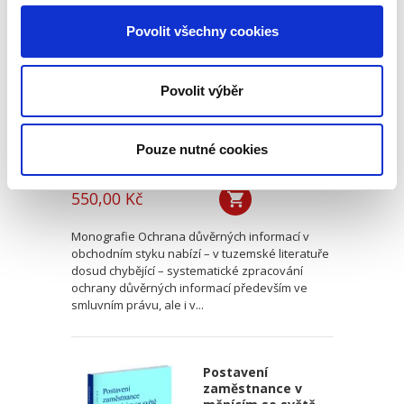
informací v
Povolit všechny cookies
obchodním styku
Povolit výběr
Pouze nutné cookies
Václav Pilík,
,
Ivana Štenglová
,
Dalibor Nový
,
a kol.
550,00 Kč
Monografie Ochrana důvěrných informací v
obchodním styku nabízí – v tuzemské literatuře
dosud chybějící – systematické zpracování
ochrany důvěrných informací především ve
smluvním právu, ale i v...
Postavení
zaměstnance v