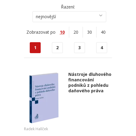
Řazení:
nejnovější
Zobrazovat po
10
20
30
40
1
2
3
4
Nástroje dluhového
financování
podniků z pohledu
daňového práva
Radek Halíček