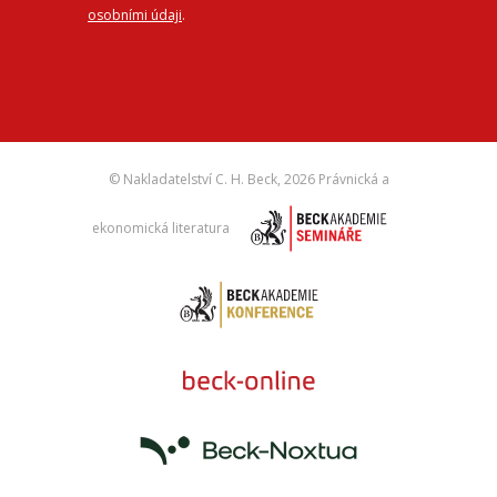
osobními údaji
.
© Nakladatelství C. H. Beck,
2026 Právnická a
ekonomická literatura