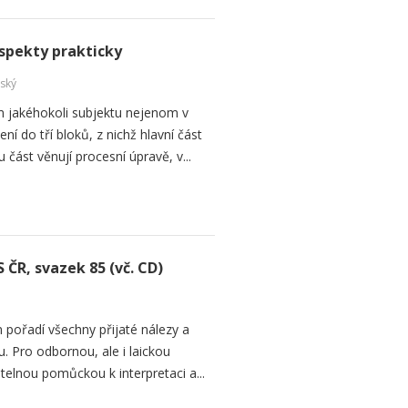
spekty prakticky
ský
m jakéhokoli subjektu nejenom v
í do tří bloků, z nichž hlavní část
ást věnují procesní úpravě, v...
 ČR, svazek 85 (vč. CD)
 pořadí všechny přijaté nálezy a
. Pro odbornou, ale i laickou
telnou pomůckou k interpretaci a...