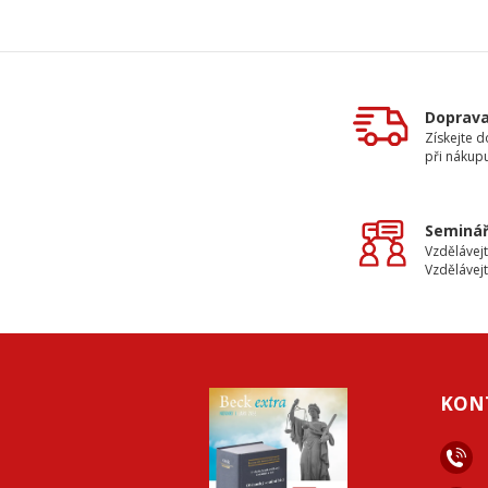
Doprav
Získejte 
při nákup
Seminář
Vzdělávejt
Vzdělávejt
KON