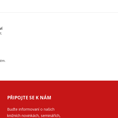
ví
t.
tém.
PŘIPOJTE SE K NÁM
Buďte informovaní o našich
knižních novinkách, seminářích,