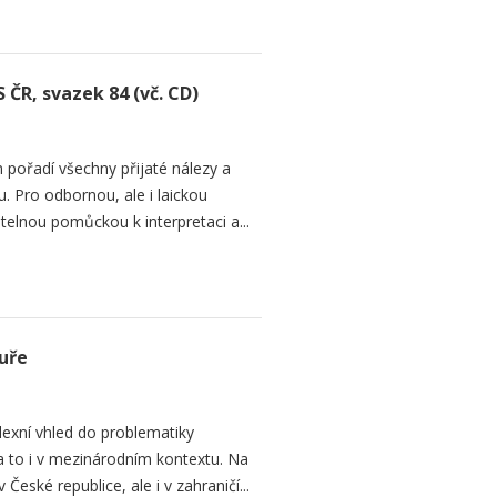
 ČR, svazek 84 (vč. CD)
 pořadí všechny přijaté nálezy a
. Pro odbornou, ale i laickou
telnou pomůckou k interpretaci a...
uře
lexní vhled do problematiky
a to i v mezinárodním kontextu. Na
eské republice, ale i v zahraničí...