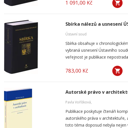
1 091,00 Kč
Sbírka nálezů a usnesení ÚS
Ústavní soud
Sbírka obsahuje v chronologickém
vybraná usnesení Ústavního soudu
veřejnost je publikace nepostrada
783,00 Kč
Autorské právo v architekt
Pavla Voříšková,
Publikace poskytuje čtenáři komp
autorského práva v architektuře, 
toto téma doposud nebyla nejen v Č