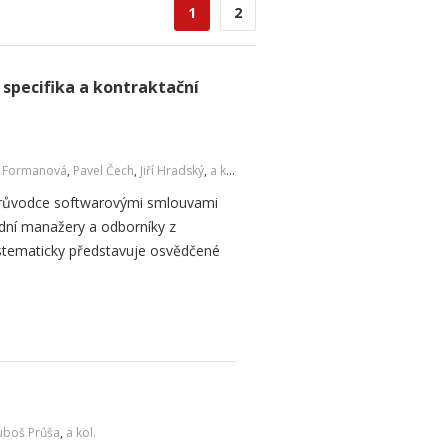
1
2
 specifika a kontraktační
a Formanová
,
Pavel Čech
,
Jiří Hradský
,
a kol.
 průvodce softwarovými smlouvami
dní manažery a odborníky z
ystematicky představuje osvědčené
uboš Průša
,
a kol.