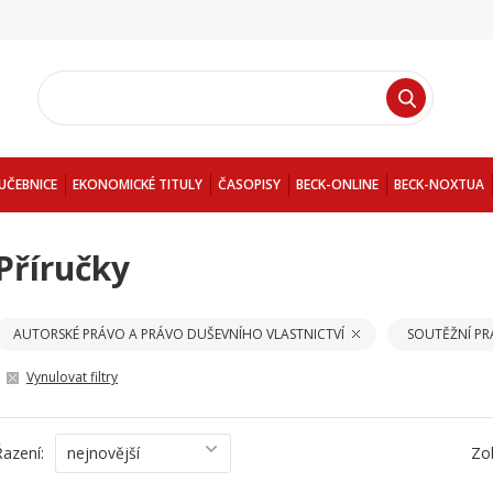
UČEBNICE
EKONOMICKÉ TITULY
ČASOPISY
BECK-ONLINE
BECK-NOXTUA
Příručky
AUTORSKÉ PRÁVO A PRÁVO DUŠEVNÍHO VLASTNICTVÍ
SOUTĚŽNÍ P
Vynulovat filtry
Řazení:
nejnovější
Zo