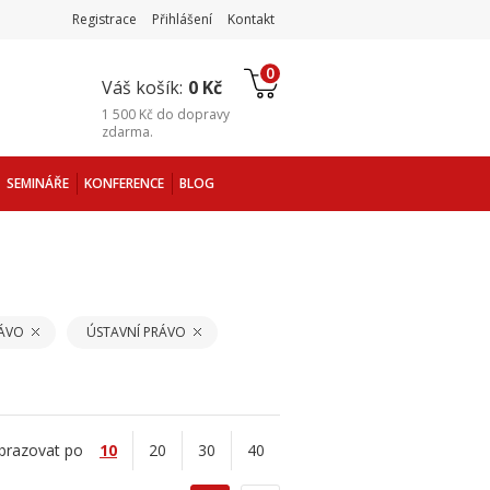
Registrace
Přihlášení
Kontakt
0
Váš košík:
0 Kč
1 500 Kč
do
dopravy
zdarma
.
SEMINÁŘE
KONFERENCE
BLOG
RÁVO
ÚSTAVNÍ PRÁVO
brazovat po
10
20
30
40