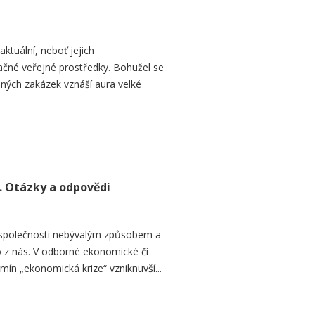
ktuální, neboť jejich
načné veřejné prostředky. Bohužel se
ných zakázek vznáší aura velké
. Otázky a odpovědi
 společnosti nebývalým způsobem a
 z nás. V odborné ekonomické či
rmín „ekonomická krize“ vzniknuvší...