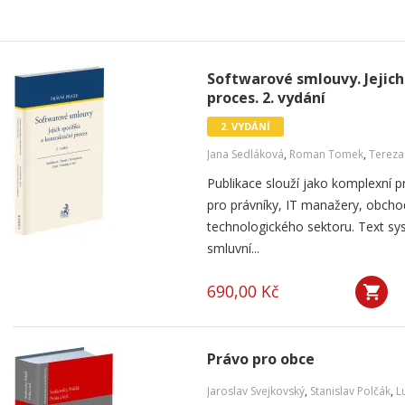
Softwarové smlouvy. Jejich
proces. 2. vydání
2. VYDÁNÍ
Jana Sedláková
,
Roman Tomek
,
Terez
Publikace slouží jako komplexní
pro právníky, IT manažery, obcho
technologického sektoru. Text s
smluvní...
690,00 Kč
Právo pro obce
Jaroslav Svejkovský
,
Stanislav Polčák
,
L