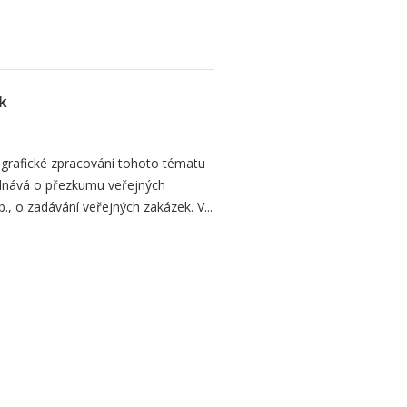
k
ografické zpracování tohoto tématu
jednává o přezkumu veřejných
., o zadávání veřejných zakázek. V...