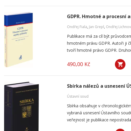
GDPR. Hmotné a procesní a
Ondřej Fiala
,
Jan Grepl
,
Ondřej Lichnov
Publikace má za cíl být průvodce
hmotném právu GDPR. Autoři ji člen
tvoří hmotné právo GDPR. Druhou č
490,00 Kč
Sbírka nálezů a usnesení ÚS
Ústavní soud
Sbírka obsahuje v chronologickém
vybraná usnesení Ústavního soudu
veřejnost je publikace nepostrada