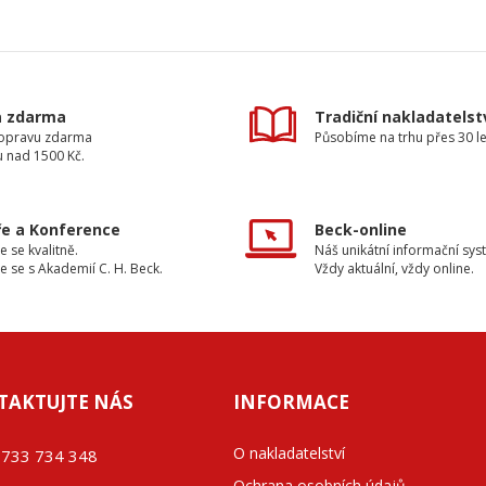
a zdarma
Tradiční nakladatelst
dopravu zdarma
Působíme na trhu přes 30 le
u nad 1500 Kč.
e a Konference
Beck-online
e se kvalitně.
Náš unikátní informační sys
e se s Akademií C. H. Beck.
Vždy aktuální, vždy online.
TAKTUJTE NÁS
INFORMACE
O nakladatelství
733 734 348
Ochrana osobních údajů