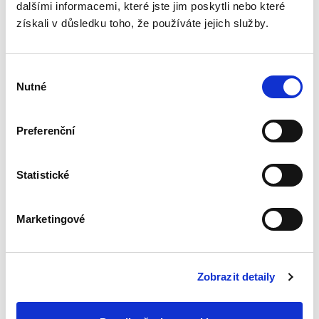
dalšími informacemi, které jste jim poskytli nebo které
získali v důsledku toho, že používáte jejich služby.
Výběr
Nutné
souhlasu
Ústavní soud
783,00 Kč
Preferenční
Sbírka obsahuje v chronologickém pořadí
všechny přijaté nálezy a vybraná usnesení
Statistické
Ústavního soudu. Pro odbornou, ale i laickou
veřejnost je publikace nepostradatelnou
pomůckou k interpretaci a...
Marketingové
Autorské právo v
architektuře
Zobrazit detaily