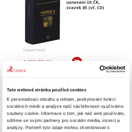
usnesení ÚS ČR,
svazek 85 (vč. CD)
Ústavní soud
1 091,00 Kč
Sbírka obsahuje v chronologickém pořadí
všechny přijaté nálezy a vybraná usnesení
Ústavního soudu. Pro odbornou, ale i laickou
Tato webová stránka používá cookies
veřejnost je publikace nepostradatelnou
pomůckou k interpretaci a...
K personalizaci obsahu a reklam, poskytování funkcí
sociálních médií a analýze naší návštěvnosti využíváme
soubory cookie. Informace o tom, jak náš web používáte,
Sbírka nálezů a
sdílíme se svými partnery pro sociální média, inzerci a
usnesení ÚS ČR,
analýzy. Partneři tyto údaje mohou zkombinovat s
svazek 84 (vč. CD)