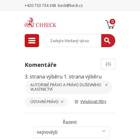
+420 733 734 348
beck@beck.cz
0
Komentáře
3. strana výběru
1. strana výběru
AUTORSKÉ PRÁVO A PRÁVO DUŠEVNÍHO
VLASTNICTVÍ
Vynulovat filtry
ÚSTAVNÍ PRÁVO
Řazení:
nejnovější