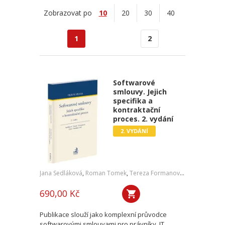
Zobrazovat po
10
20
30
40
1
2
Softwarové
smlouvy. Jejich
specifika a
kontraktační
proces. 2. vydání
2. VYDÁNÍ
Jana Sedláková
,
Roman Tomek
,
Tereza Formanová
,
Pavel Čech
,
J
690,00 Kč
Publikace slouží jako komplexní průvodce
softwarovými smlouvami pro právníky, IT