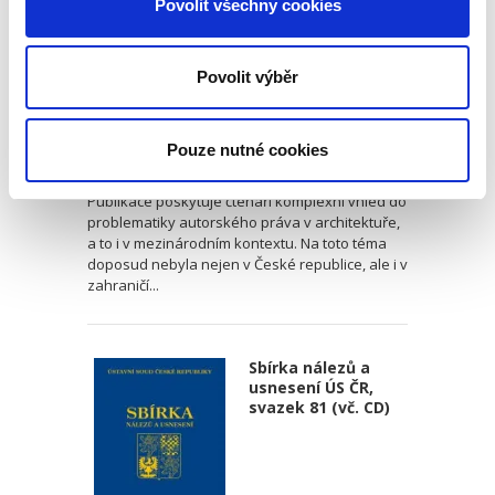
Povolit všechny cookies
Povolit výběr
Pavla Voříšková,
Pouze nutné cookies
690,00 Kč
Publikace poskytuje čtenáři komplexní vhled do
problematiky autorského práva v architektuře,
a to i v mezinárodním kontextu. Na toto téma
doposud nebyla nejen v České republice, ale i v
zahraničí...
Sbírka nálezů a
usnesení ÚS ČR,
svazek 81 (vč. CD)