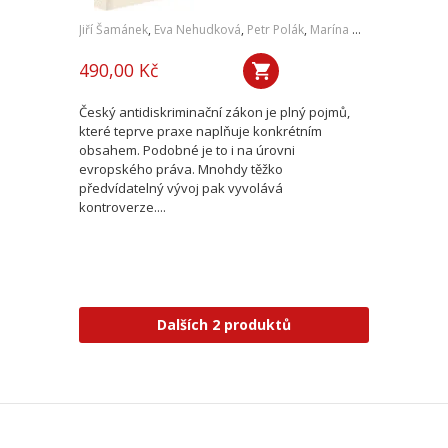
Jiří Šamánek
,
Eva Nehudková
,
Petr Polák
,
Marína Urbániková
,
Luc
490,00 Kč
Český antidiskriminační zákon je plný pojmů,
které teprve praxe naplňuje konkrétním
obsahem. Podobné je to i na úrovni
evropského práva. Mnohdy těžko
předvídatelný vývoj pak vyvolává
kontroverze....
Dalších 2 produktů