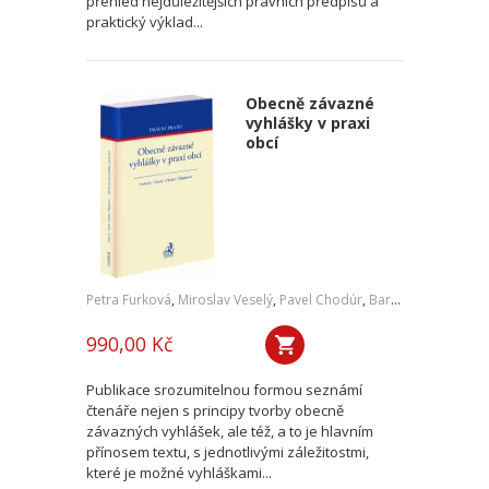
přehled nejdůležitějších právních předpisů a
praktický výklad...
Obecně závazné
vyhlášky v praxi
obcí
Petra Furková
,
Miroslav Veselý
,
Pavel Chodúr
,
Barbora Štěpánová
990,00 Kč
Publikace srozumitelnou formou seznámí
čtenáře nejen s principy tvorby obecně
závazných vyhlášek, ale též, a to je hlavním
přínosem textu, s jednotlivými záležitostmi,
které je možné vyhláškami...