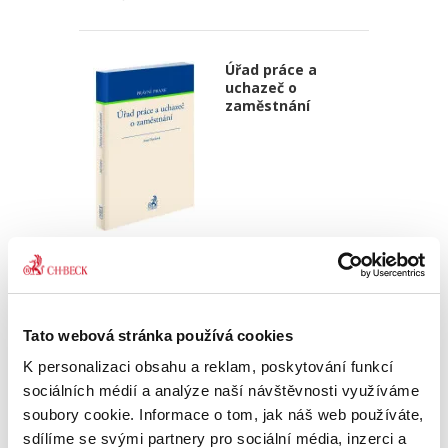
Úřad práce a
uchazeč o
zaměstnání
Jana Doušová
390,00 Kč
Publikace přináší komplexní pohled na proces
Tato webová stránka používá cookies
zprostředkování zaměstnání a další služby
K personalizaci obsahu a reklam, poskytování funkcí
Úřadu práce České republiky. Čtenáře
seznamuje s právy uchazeče o zaměstnání, ale
sociálních médií a analýze naší návštěvnosti využíváme
i s povinnostmi, které musí...
soubory cookie. Informace o tom, jak náš web používáte,
sdílíme se svými partnery pro sociální média, inzerci a