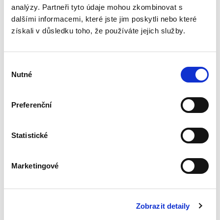
analýzy. Partneři tyto údaje mohou zkombinovat s
Covid-19 a
dalšími informacemi, které jste jim poskytli nebo které
soukromé právo.
získali v důsledku toho, že používáte jejich služby.
Otázky a odpovědi
Výběr
Nutné
souhlasu
Preferenční
Markéta Selucká
,
a kol.
290,00 Kč
Statistické
Pandemie covid-19 zasáhla život společnosti
nebývalým způsobem a dotkla se běžného
života každého z nás. V odborné ekonomické či
Marketingové
právnické literatuře se používá termín
„ekonomická krize“ vzniknuvší...
Zobrazit detaily
GDPR. Hmotné a