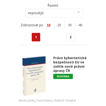
Řazení:
nejnovější
Zobrazovat po
10
20
30
40
1
2
Právo kybernetické
bezpečnosti EU ve
světle nové právní
úpravy ČR
NOVINKA
Martin Janků
,
Pavel Mates
,
Vladimír Smejkal