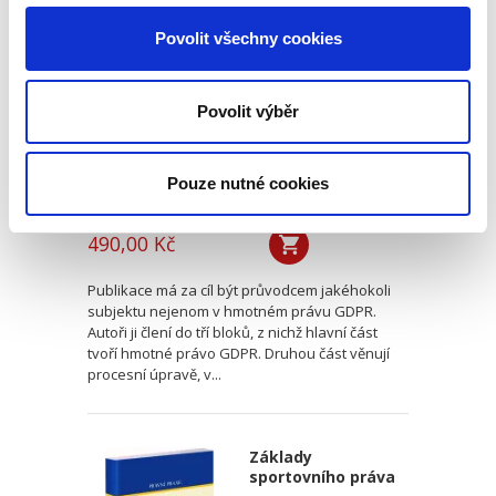
procesní aspekty
Povolit všechny cookies
prakticky
Povolit výběr
Pouze nutné cookies
Ondřej Fiala
,
Jan Grepl
,
Ondřej Lichnovský
490,00 Kč
Publikace má za cíl být průvodcem jakéhokoli
subjektu nejenom v hmotném právu GDPR.
Autoři ji člení do tří bloků, z nichž hlavní část
tvoří hmotné právo GDPR. Druhou část věnují
procesní úpravě, v...
Základy
sportovního práva