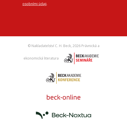
osobními údaji
.
© Nakladatelství C. H. Beck,
2026 Právnická a
ekonomická literatura