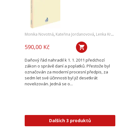
Monika Novotná
,
Kateřina Jordanovová
,
Lenka Krupičková
,
Jakub 
590,00 Kč
Daňový řád nahradil k 1. 1. 2011 předchozí
zákon o správě daní a poplatků. Přestože byl
označován za moderní procesní předpis, za
sedm let své účinnosti byl již desetkrát
novelizován. Jedná se o...
Dalších 3 produktů