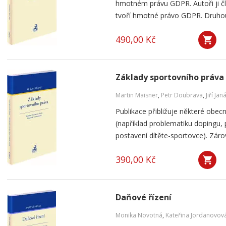
hmotném právu GDPR. Autoři ji člen
tvoří hmotné právo GDPR. Druhou č
490,00 Kč
Základy sportovního práva
Martin Maisner
,
Petr Doubrava
,
Jiří Jan
Publikace přibližuje některé obecn
(například problematiku dopingu, p
postavení dítěte-sportovce). Záro
390,00 Kč
Daňové řízení
Monika Novotná
,
Kateřina Jordanovov