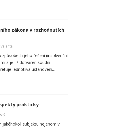
čního zákona v rozhodnutích
 Valenta
a způsobech jeho řešení (insolvenční
emi a je již dotvářen soudní
retuje jednotlivá ustanovení...
spekty prakticky
ský
m jakéhokoli subjektu nejenom v