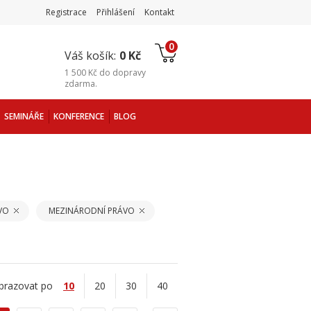
Registrace
Přihlášení
Kontakt
0
Váš košík:
0 Kč
1 500 Kč
do
dopravy
zdarma
.
SEMINÁŘE
KONFERENCE
BLOG
VO
MEZINÁRODNÍ PRÁVO
brazovat po
10
20
30
40