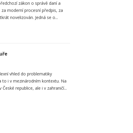
předchozí zákon o správě daní a
 za moderní procesní předpis, za
tkrát novelizován. Jedná se o...
uře
lexní vhled do problematiky
a to i v mezinárodním kontextu. Na
eské republice, ale i v zahraničí...