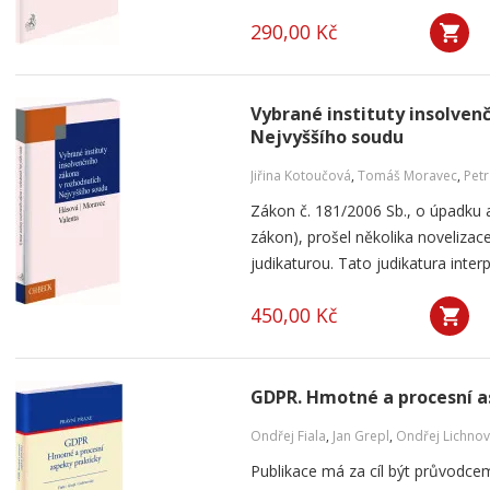
290,00 Kč
Vybrané instituty insolven
Nejvyššího soudu
Jiřina Kotoučová
,
Tomáš Moravec
,
Petr
Zákon č. 181/2006 Sb., o úpadku 
zákon), prošel několika novelizac
judikaturou. Tato judikatura interp
450,00 Kč
GDPR. Hmotné a procesní a
Ondřej Fiala
,
Jan Grepl
,
Ondřej Lichnov
Publikace má za cíl být průvodce