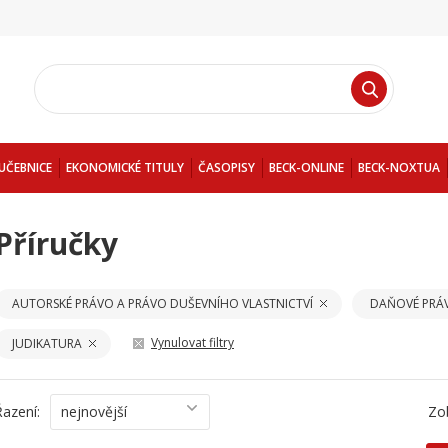
UČEBNICE
EKONOMICKÉ TITULY
ČASOPISY
BECK-ONLINE
BECK-NOXTUA
Příručky
AUTORSKÉ PRÁVO A PRÁVO DUŠEVNÍHO VLASTNICTVÍ
DAŇOVÉ PRÁ
Vynulovat filtry
JUDIKATURA
Řazení:
nejnovější
Zo