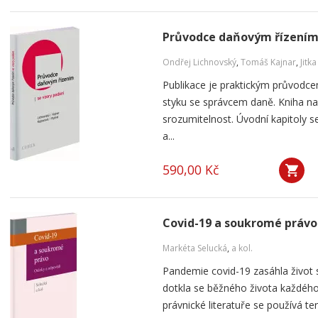
Průvodce daňovým řízením 
Ondřej Lichnovský
,
Tomáš Kajnar
,
Jitk
Publikace je praktickým průvodce
styku se správcem daně. Kniha na
srozumitelnost. Úvodní kapitoly 
a...
590,00 Kč
Covid-19 a soukromé právo
Markéta Selucká
,
a kol.
Pandemie covid-19 zasáhla život
dotkla se běžného života každého
právnické literatuře se používá te