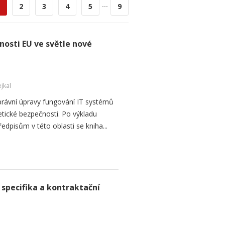
...
2
3
4
5
9
osti EU ve světle nové
jkal
h právní úpravy fungování IT systémů
etické bezpečnosti. Po výkladu
pisům v této oblasti se kniha...
 specifika a kontraktační