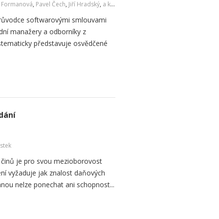
a Formanová
,
Pavel Čech
,
Jiří Hradský
,
a kol.
 průvodce softwarovými smlouvami
dní manažery a odborníky z
ystematicky představuje osvědčené
dání
ístek
 činů je pro svou mezioborovost
ní vyžaduje jak znalost daňových
anou nelze ponechat ani schopnost...