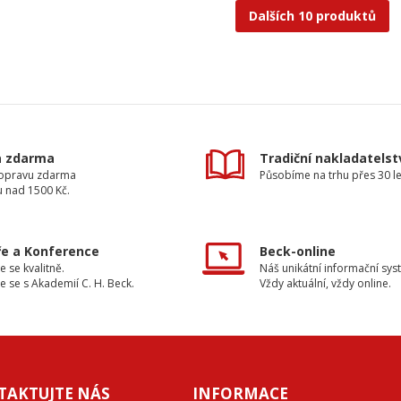
Dalších 10 produktů
a zdarma
Tradiční nakladatelst
dopravu zdarma
Působíme na trhu přes 30 le
u nad 1500 Kč.
e a Konference
Beck-online
e se kvalitně.
Náš unikátní informační sys
e se s Akademií C. H. Beck.
Vždy aktuální, vždy online.
TAKTUJTE NÁS
INFORMACE