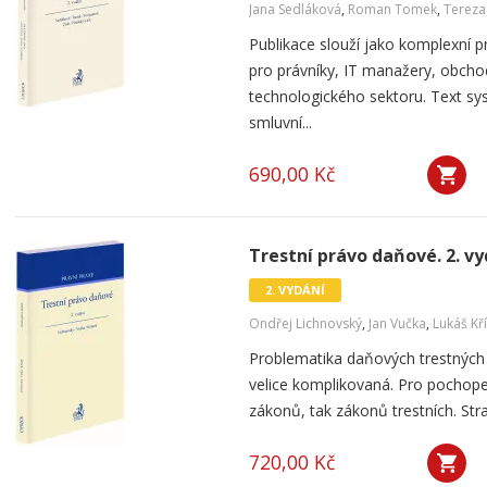
Jana Sedláková
,
Roman Tomek
,
Terez
Publikace slouží jako komplexní
pro právníky, IT manažery, obcho
technologického sektoru. Text s
smluvní...
690,00 Kč
Trestní právo daňové. 2. vy
2. VYDÁNÍ
Ondřej Lichnovský
,
Jan Vučka
,
Lukáš Kř
Problematika daňových trestných
velice komplikovaná. Pro pochope
zákonů, tak zákonů trestních. Str
720,00 Kč