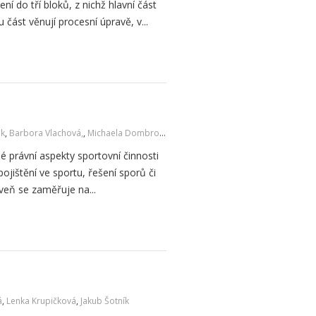
í do tří bloků, z nichž hlavní část
ást věnují procesní úpravě, v...
ák
,
Barbora Vlachová,
,
Michaela Dombrovská
é právní aspekty sportovní činnosti
ojištění ve sportu, řešení sporů či
veň se zaměřuje na...
á
,
Lenka Krupičková
,
Jakub Šotník