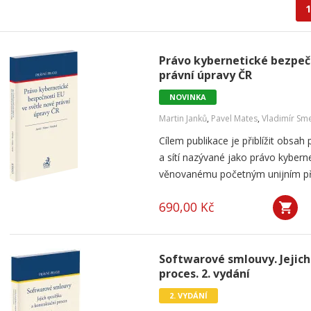
1
Právo kybernetické bezpečn
právní úpravy ČR
NOVINKA
Martin Janků
,
Pavel Mates
,
Vladimír Sme
Cílem publikace je přiblížit obsa
a sítí nazývané jako právo kybern
věnovanému početným unijním před
690,00 Kč
Softwarové smlouvy. Jejich
proces. 2. vydání
2. VYDÁNÍ