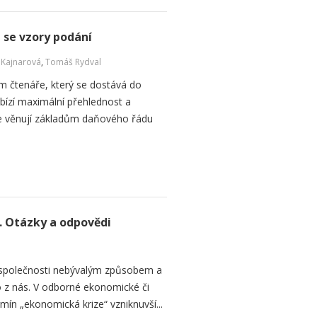
se vzory podání
a Kajnarová
,
Tomáš Rydval
m čtenáře, který se dostává do
bízí maximální přehlednost a
se věnují základům daňového řádu
. Otázky a odpovědi
 společnosti nebývalým způsobem a
 z nás. V odborné ekonomické či
rmín „ekonomická krize“ vzniknuvší...