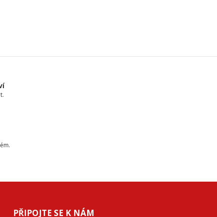
ví
t.
tém.
PŘIPOJTE SE K NÁM