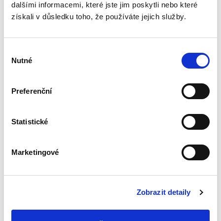
dalšími informacemi, které jste jim poskytli nebo které
práva
získali v důsledku toho, že používáte jejich služby.
Výběr
Nutné
souhlasu
Petr Černý
Preferenční
390,00 Kč
Publikace se zabývá některými dosud
Statistické
nezpracovanými instituty shromažďovacího
práva podle zákona č. 84/1990 Sb., o právu
shromažďovacím. Pozornost je soustředěna na
Marketingové
pojem shromáždění, který je...
Procesněprávní
Zobrazit detaily
vztah