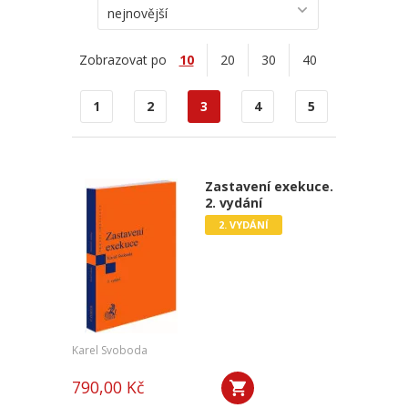
nejnovější
Zobrazovat po
10
20
30
40
1
2
3
4
5
Zastavení exekuce.
2. vydání
2. VYDÁNÍ
Karel Svoboda
790,00 Kč