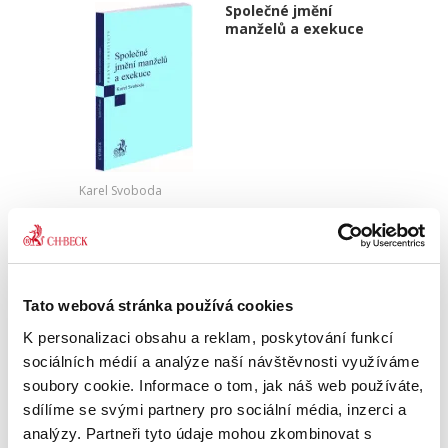
Společné jmění
manželů a exekuce
Karel Svoboda
450,00 Kč
Vyřešení otázek spojených s postihem SJM a
nyní již výlučného majetku manžela povinného
Tato webová stránka používá cookies
v exekuci v režimu od 1. 1. 2014 představuje
velkou výzvu. Nová hmotněprávní úprava SJM
K personalizaci obsahu a reklam, poskytování funkcí
je totiž komplikovaná...
sociálních médií a analýze naší návštěvnosti využíváme
soubory cookie. Informace o tom, jak náš web používáte,
sdílíme se svými partnery pro sociální média, inzerci a
Základní instituty
analýzy. Partneři tyto údaje mohou zkombinovat s
shromažďovacího