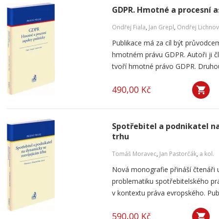
GDPR. Hmotné a procesní a
Ondřej Fiala
,
Jan Grepl
,
Ondřej Lichnov
Publikace má za cíl být průvodce
hmotném právu GDPR. Autoři ji člen
tvoří hmotné právo GDPR. Druhou č
490,00 Kč
Spotřebitel a podnikatel n
trhu
Tomáš Moravec
,
Jan Pastorčák
,
a kol.
Nová monografie přináší čtenáři 
problematiku spotřebitelského prá
v kontextu práva evropského. Publ
590,00 Kč