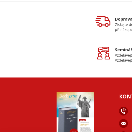
Doprav
Získejte 
při nákup
Seminář
Vzdělávejt
Vzdělávejt
KON