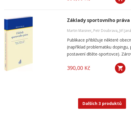
Základy sportovního práva
Martin Maisner
,
Petr Doubrava
,
Jiří Jan
Publikace přibližuje některé obecn
(například problematiku dopingu, p
postavení dítěte-sportovce). Záro
390,00 Kč
Dalších 3 produktů