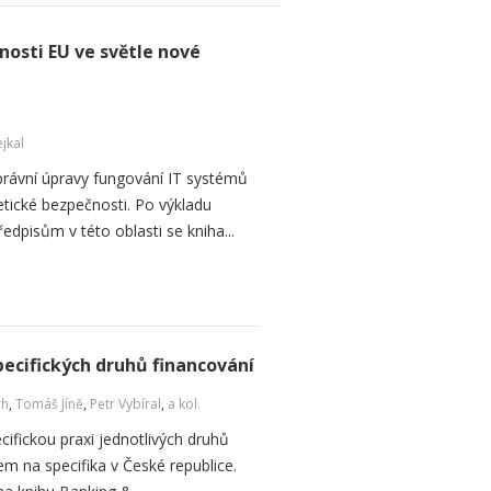
osti EU ve světle nové
jkal
h právní úpravy fungování IT systémů
etické bezpečnosti. Po výkladu
pisům v této oblasti se kniha...
pecifických druhů financování
ch
,
Tomáš Jíně
,
Petr Vybíral
,
a kol.
ecifickou praxi jednotlivých druhů
m na specifika v České republice.