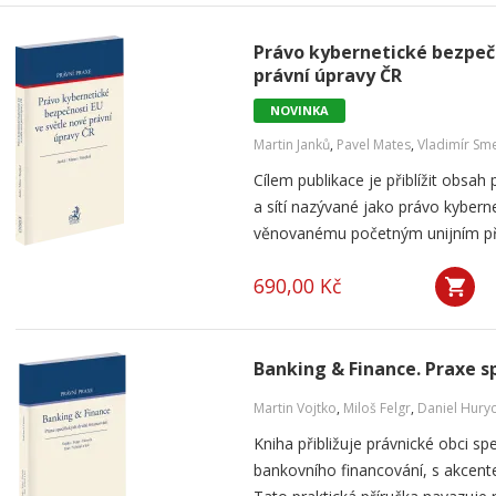
Právo kybernetické bezpečn
právní úpravy ČR
NOVINKA
Martin Janků
,
Pavel Mates
,
Vladimír Sme
Cílem publikace je přiblížit obsa
a sítí nazývané jako právo kybern
věnovanému početným unijním před
690,00 Kč
Banking & Finance. Praxe s
Martin Vojtko
,
Miloš Felgr
,
Daniel Hury
Kniha přibližuje právnické obci sp
bankovního financování, s akcente