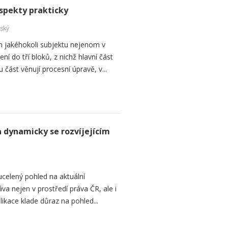
spekty prakticky
ský
m jakéhokoli subjektu nejenom v
í do tří bloků, z nichž hlavní část
ást věnují procesní úpravě, v...
a dynamicky se rozvíjejícím
ucelený pohled na aktuální
va nejen v prostředí práva ČR, ale i
ikace klade důraz na pohled...