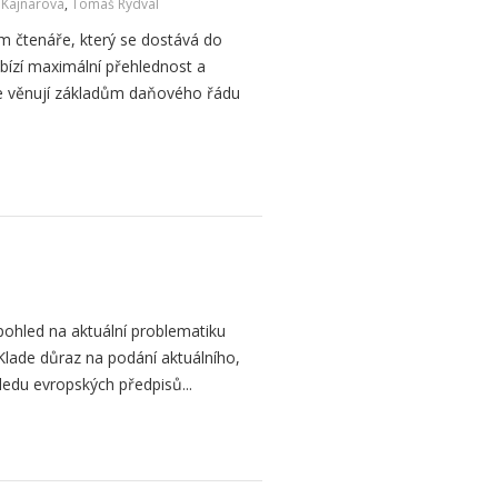
a Kajnarová
,
Tomáš Rydval
m čtenáře, který se dostává do
bízí maximální přehlednost a
se věnují základům daňového řádu
pohled na aktuální problematiku
Klade důraz na podání aktuálního,
edu evropských předpisů...