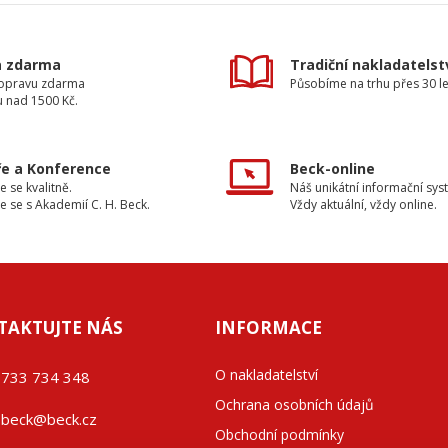
a zdarma
Tradiční nakladatelst
dopravu zdarma
Působíme na trhu přes 30 le
u nad 1500 Kč.
e a Konference
Beck-online
e se kvalitně.
Náš unikátní informační sys
e se s Akademií C. H. Beck.
Vždy aktuální, vždy online.
TAKTUJTE NÁS
INFORMACE
O nakladatelství
733 734 348
Ochrana osobních údajů
beck@beck.cz
Obchodní podmínky