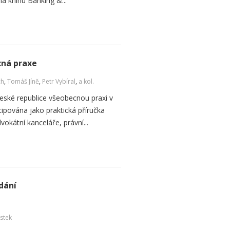
na knihu Banking &...
cná praxe
ch
,
Tomáš Jíně
,
Petr Vybíral
,
a kol.
 České republice všeobecnou praxi v
cipována jako praktická příručka
okátní kanceláře, právní...
dání
ístek