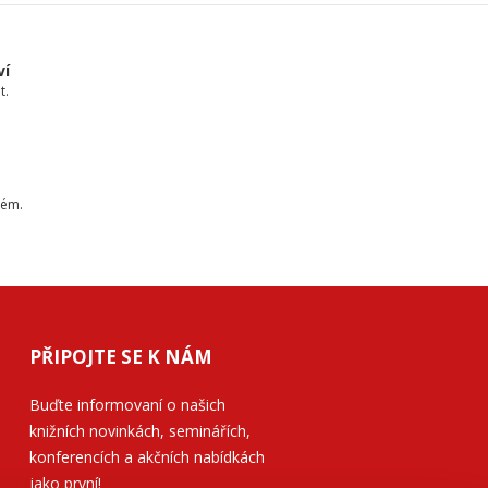
ví
t.
tém.
PŘIPOJTE SE K NÁM
Buďte informovaní o našich
knižních novinkách, seminářích,
konferencích a akčních nabídkách
jako první!