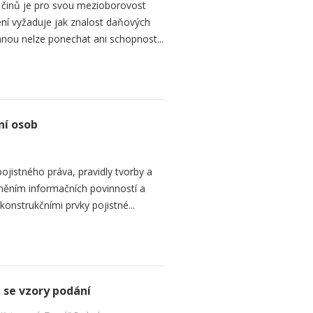
 činů je pro svou mezioborovost
ní vyžaduje jak znalost daňových
anou nelze ponechat ani schopnost...
ní osob
ojistného práva, pravidly tvorby a
lněním informačních povinností a
onstrukčními prvky pojistné...
se vzory podání