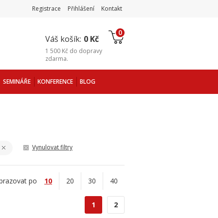
Registrace
Přihlášení
Kontakt
0
Váš košík:
0 Kč
1 500 Kč
do
dopravy
zdarma
.
SEMINÁŘE
KONFERENCE
BLOG
Vynulovat filtry
brazovat po
10
20
30
40
1
2