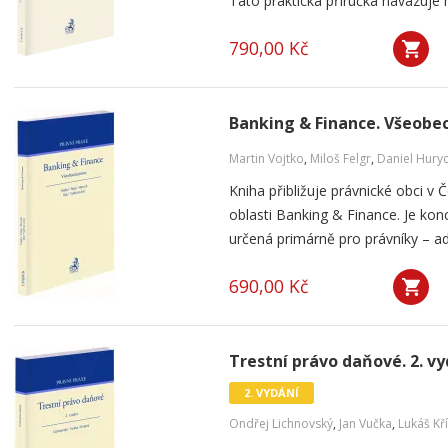
Tato praktická příručka navazuje 
790,00 Kč
Banking & Finance. Všeobe
Martin Vojtko
,
Miloš Felgr
,
Daniel Hury
Kniha přibližuje právnické obci v
oblasti Banking & Finance. Je kon
určená primárně pro právníky – adv
690,00 Kč
Trestní právo daňové. 2. vy
2. VYDÁNÍ
Ondřej Lichnovský
,
Jan Vučka
,
Lukáš Kř