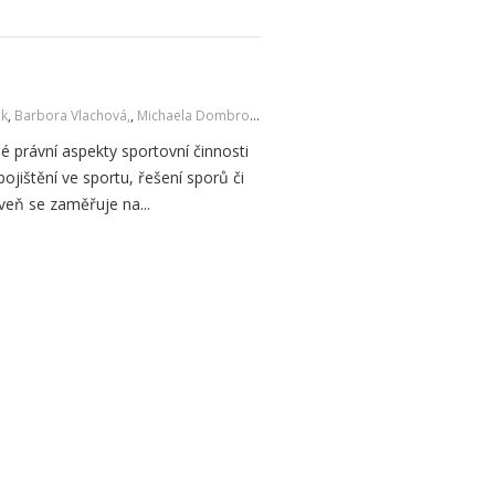
ák
,
Barbora Vlachová,
,
Michaela Dombrovská
é právní aspekty sportovní činnosti
ojištění ve sportu, řešení sporů či
veň se zaměřuje na...