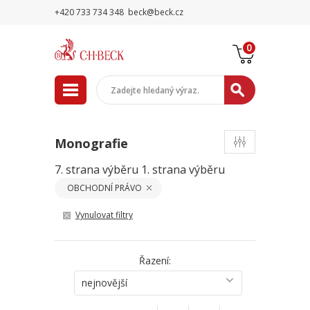
+420 733 734 348
beck@beck.cz
0
Monografie
7. strana výběru
1. strana výběru
OBCHODNÍ PRÁVO
Vynulovat filtry
Řazení:
nejnovější