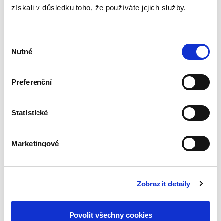
získali v důsledku toho, že používáte jejich služby.
Výběr
Nutné
souhlasu
Ondřej Fiala
,
Jan Grepl
,
Ondřej Lichnovský
490,00 Kč
Preferenční
Publikace má za cíl být průvodcem jakéhokoli
subjektu nejenom v hmotném právu GDPR.
Statistické
Autoři ji člení do tří bloků, z nichž hlavní část
tvoří hmotné právo GDPR. Druhou část věnují
procesní úpravě, v...
Marketingové
Compliance v
podnikové praxi
Zobrazit detaily
Povolit všechny cookies