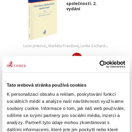
společností. 2.
vydání
Lucie Josková,
,
Markéta Pravdová
,
Lenka Zachardová
550,00 Kč
Likvidace je proces, který zpravidla nastupuje
poté, co je společnost zrušena. Jejím účelem je
vypořádat majetek a dluhy společnosti předtím,
Tato webová stránka používá cookies
než zanikne jako subjekt práva. V průběhu
likvidace...
K personalizaci obsahu a reklam, poskytování funkcí
sociálních médií a analýze naší návštěvnosti využíváme
soubory cookie. Informace o tom, jak náš web používáte,
GDPR. Hmotné a
sdílíme se svými partnery pro sociální média, inzerci a
procesní aspekty
analýzy. Partneři tyto údaje mohou zkombinovat s
prakticky
dalšími informacemi, které jste jim poskytli nebo které