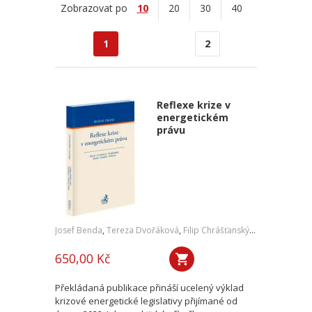
Zobrazovat po
10
20
30
40
1
2
Reflexe krize v
energetickém
právu
Josef Benda
,
Tereza Dvořáková
,
Filip Chrášťanský
,
Jan Kořán
,
Jan
650,00 Kč
Překládaná publikace přináší ucelený výklad
krizové energetické legislativy přijímané od