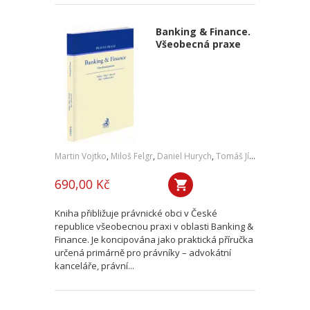
Banking & Finance.
Všeobecná praxe
Martin Vojtko
,
Miloš Felgr
,
Daniel Hurych
,
Tomáš Jíně
,
Petr Vybíral
690,00 Kč
Kniha přibližuje právnické obci v České
republice všeobecnou praxi v oblasti Banking &
Finance. Je koncipována jako praktická příručka
určená primárně pro právníky – advokátní
kanceláře, právní...