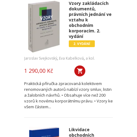
Vzory zakládacích
dokumentů,
právních jednání ve
vztahu k
obchodním
korporacím. 2.
vydání
2. VYDÁNÍ
Jaroslav Svejkovský
,
Eva Kabelková
,
a kol.
1 290,00 Kč
Praktická příručka zpracovaná kolektivem
renomovaných autorů nabízí vzory smluv, listin
a žalobních návrhů. • Obsahuje více než 200
vzorů k novému korporátnímu právu. • Vzory ke
všem částem...
Likvidace
obchodních