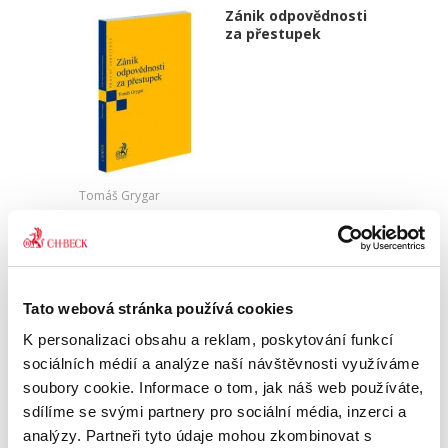
Zánik odpovědnosti
za přestupek
Tomáš Grygar
550,00 Kč
Publikace je primárně určena odborníkům z řad
správněprávní teorie a praxe, zejména
Tato webová stránka používá cookies
advokátům, akademikům, soudcům správních
soudů nebo pracovníkům správních úřadů
K personalizaci obsahu a reklam, poskytování funkcí
všech druhů a stupňů. Představuje...
sociálních médií a analýze naší návštěvnosti využíváme
soubory cookie. Informace o tom, jak náš web používáte,
sdílíme se svými partnery pro sociální média, inzerci a
2023: Start
analýzy. Partneři tyto údaje mohou zkombinovat s
preventivní