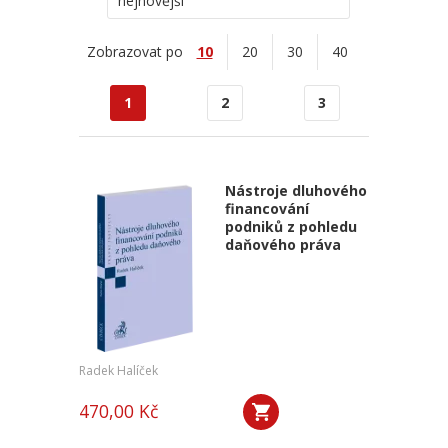
nejnovější
Zobrazovat po
10
20
30
40
1
2
3
Nástroje dluhového
financování
podniků z pohledu
daňového práva
Radek Halíček
470,00 Kč