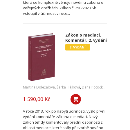
která se komplexně věnuje novému zákonu o
veřejných dražbách. Zákon č. 250/2023 Sb.
vstoupil v účinnost v roce...
Zákon o mediaci.
Komentář. 2. vydání
2. VYDÁNÍ
Martina Doležalová
,
Šárka Hájková
,
Dana Potočková
,
Jan Štandera
1 590,00 Kč
V roce 2013, rok po nabytí účinnosti, vyšlo první
vydání komentáře zákona o mediaci. Nový
zákon tehdy komentovaly přední osobnosti z
oblasti mediace, které stály při tvorbě nového