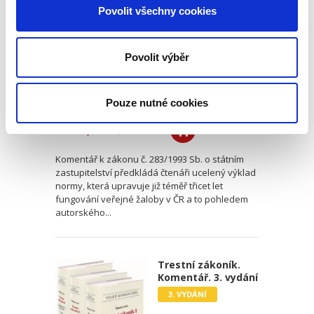
Komentář
Povolit všechny cookies
Povolit výběr
Lenka Bradáčová
,
a kol.
Pouze nutné cookies
1 990,00 Kč
Komentář k zákonu č. 283/1993 Sb. o státním
zastupitelství předkládá čtenáři ucelený výklad
normy, která upravuje již téměř třicet let
fungování veřejné žaloby v ČR a to pohledem
autorského...
Trestní zákoník.
Komentář. 3. vydání
3. VYDÁNÍ