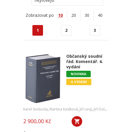
nejnovější
Zobrazovat po
10
20
30
40
1
2
3
Občanský soudní
řád. Komentář. 4.
vydání
NOVINKA
4. VYDÁNÍ
Karel Svoboda
,
Martina Kasíková
,
Jiří Levý
,
Jiří Doležílek
,
a kol.
2 900,00 Kč