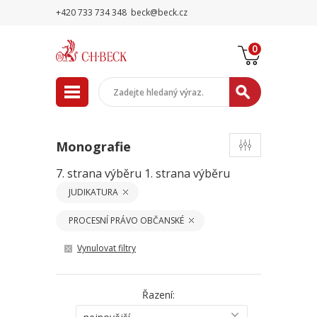
+420 733 734 348
beck@beck.cz
0
Monografie
7. strana výběru
1. strana výběru
JUDIKATURA
PROCESNÍ PRÁVO OBČANSKÉ
Vynulovat filtry
Řazení: