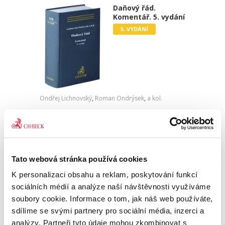
Daňový řád.
Komentář. 5. vydání
5. VYDÁNÍ
Ondřej Lichnovský
,
Roman Ondrýsek
,
a kol.
2 290,00 Kč
Správu daní lze za více jak 10 let od účinnosti
DŘ označit již za ustálenou oblast. Výklad
daňového řádu je dnes jen výjimečně
Tato webová stránka používá cookies
předmětem významnějších judikatorních
K personalizaci obsahu a reklam, poskytování funkcí
zásahů a změn. Judikatura k...
sociálních médií a analýze naší návštěvnosti využíváme
soubory cookie. Informace o tom, jak náš web používáte,
sdílíme se svými partnery pro sociální média, inzerci a
Zákon o rozhodčím
analýzy. Partneři tyto údaje mohou zkombinovat s
řízení a o výkonu