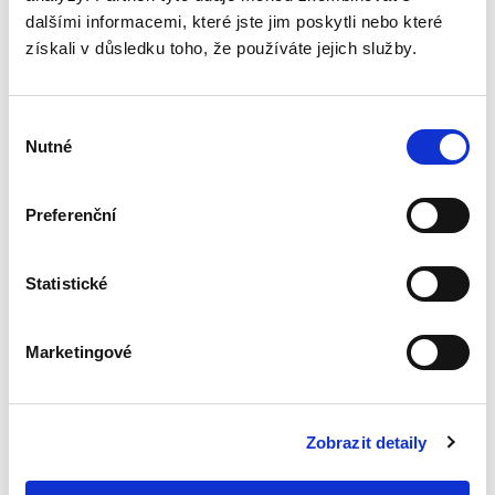
rozhodčích nálezů.
dalšími informacemi, které jste jim poskytli nebo které
Zákon o
získali v důsledku toho, že používáte jejich služby.
mezinárodním
právu soukromém
(vybraná
ustanovení).
Výběr
Komentář
Nutné
souhlasu
3. VYDÁNÍ
Alexander Bělohlávek
Preferenční
2 890,00 Kč
Statistické
Po více než deseti letech vychází nové vydání
komentáře k zákonu o rozhodčím řízení a o
výkonu rozhodčích nálezů. Vzhledem ke
Marketingové
změnám právní úpravy a přijetí nového zákonu
a o mezinárodním právu...
Zobrazit detaily
Zákon o státním
zastupitelství.