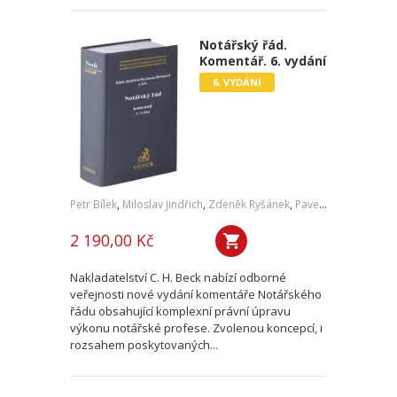
Notářský řád.
Komentář. 6. vydání
6. VYDÁNÍ
Petr Bílek
,
Miloslav Jindřich
,
Zdeněk Ryšánek
,
Pavel Bernard
,
a kol
2 190,00 Kč
Nakladatelství C. H. Beck nabízí odborné
veřejnosti nové vydání komentáře Notářského
řádu obsahující komplexní právní úpravu
výkonu notářské profese. Zvolenou koncepcí, i
rozsahem poskytovaných...