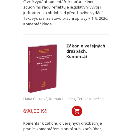
Čtvrté vydání komentáře k občanskému
soudnímu řádu reflektuje legislativní vývoj i
judikaturu za období od předchozího vydání.
Text vychází ze stavu právní úpravy k 1. 9. 2026.
Komentář klade...
Zákon o veřejných
dražbách.
Komentář
Hana Cucuová
,
Roman Huječek
,
Tereza Konečná
,
Zdeňka Niklaso
690,00 Kč
Komentář k zákonu o veřejných dražbách je
prvním komentářem a první publikací vůbec,