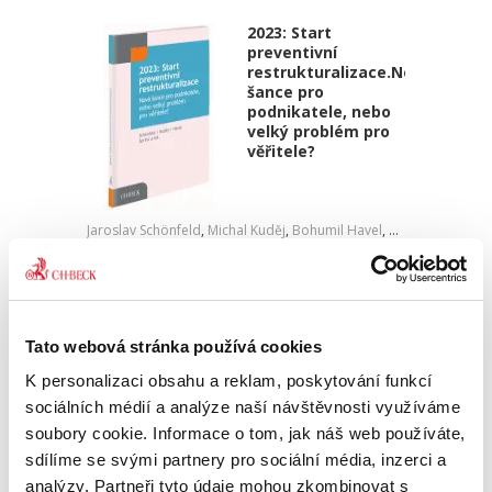
2023: Start
preventivní
restrukturalizace.Nová
šance pro
podnikatele, nebo
velký problém pro
věřitele?
Jaroslav Schönfeld
,
Michal Kuděj
,
Bohumil Havel
,
Petr Sprinz
,
a kol
490,00 Kč
V názvu publikace „2023: Start preventivní
restrukturalizace. Nová šance pro podnikatele,
Tato webová stránka používá cookies
nebo velký problém pro věřitele?“ je ve
K personalizaci obsahu a reklam, poskytování funkcí
skutečnosti důležitější druhá část názvu titulu.
Kolektiv autorů...
sociálních médií a analýze naší návštěvnosti využíváme
soubory cookie. Informace o tom, jak náš web používáte,
sdílíme se svými partnery pro sociální média, inzerci a
Patentové litigace
analýzy. Partneři tyto údaje mohou zkombinovat s