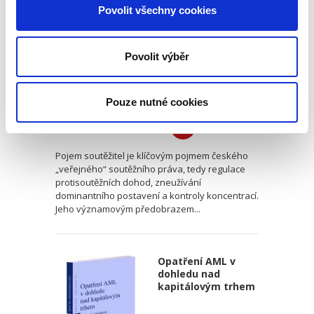
právu
Povolit všechny cookies
Povolit výběr
Michal Petr
,
Eva Zorková
Pouze nutné cookies
390,00 Kč
Pojem soutěžitel je klíčovým pojmem českého
„veřejného“ soutěžního práva, tedy regulace
protisoutěžních dohod, zneužívání
dominantního postavení a kontroly koncentrací.
Jeho významovým předobrazem...
Opatření AML v
dohledu nad
kapitálovým trhem