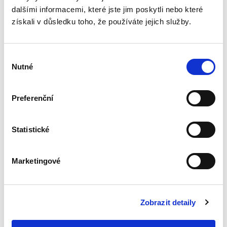
s mezinárodním
dalšími informacemi, které jste jim poskytli nebo které
prvkem
získali v důsledku toho, že používáte jejich služby.
Výběr
Nutné
souhlasu
Petr Košík
Preferenční
390,00 Kč
Statistické
Vývoj techniky s sebou nese rovněž problémy
spojené s ochranou tohoto vývoje. Má-li ten,
kdo daný předmět vyvíjí, s vývojem nějaké
náklady, nebylo by férové, pokud by na
Marketingové
výsledku mohli participovat...
Zobrazit detaily
Koncept
soutěžitele v
českém a unijním