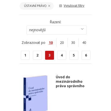
Vynulovat filtry
ÚSTAVNÍ PRÁVO
Řazení:
nejnovější
Zobrazovat po
10
20
30
40
1
2
3
4
5
6
Úvod do
mezinárodního
práva správního