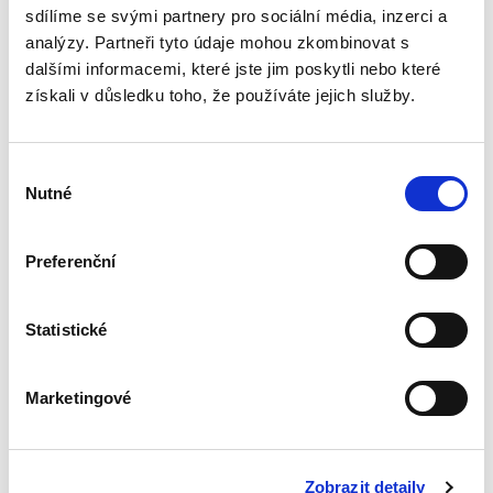
pozice regulátora, do spletité právní úpravy...
sdílíme se svými partnery pro sociální média, inzerci a
analýzy. Partneři tyto údaje mohou zkombinovat s
dalšími informacemi, které jste jim poskytli nebo které
Podjatost soudců v
získali v důsledku toho, že používáte jejich služby.
rozhodovací praxi
vrcholných soudů
ČR
Výběr
Nutné
souhlasu
Preferenční
Alžběty Nemeškalová Rosinová
450,00 Kč
Statistické
Publikace se zabývá tématem vyloučení
Marketingové
soudce pro podjatost v rozhodovací praxi
českých vrcholných soudů. Monografie
analyzuje právní úpravu vyloučení soudce pro
podjatost, postup při rozhodování o...
Zobrazit detaily