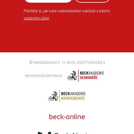
Přečtěte si, jak naše nakladatelství nakládá s Vašimi
osobními údaji
.
© Nakladatelství C. H. Beck,
2026 Právnická a
ekonomická literatura