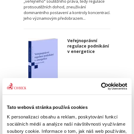
„veřejného“ soutěžního práva, tedy regulace
protisoutěžních dohod, zneužívání
dominantního postavení a kontroly koncentrací.
Jeho významovým předobrazem...
Veřejnoprávní
regulace podnikání
v energetice
Vratislav Košťál,
390,00 Kč
Tato webová stránka používá cookies
K personalizaci obsahu a reklam, poskytování funkcí
Publikace přináší poučený vhled autora opírající
sociálních médií a analýze naší návštěvnosti využíváme
se o jeho dlouholetou profesní zkušenost jak
na straně regulovaných podnikatelů, tak z
soubory cookie. Informace o tom, jak náš web používáte,