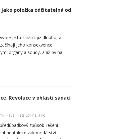
 jako položka odčitatelná od
oje je tu s námi již dlouho, a
 začínají jeho konsekvence
ými orgány a soudy, aniž by na
ce. Revoluce v oblasti sanací
il Havel
,
Petr Sprinz
,
a kol.
ko předúpadkový způsob řešení
kontinentálním zákonodárství