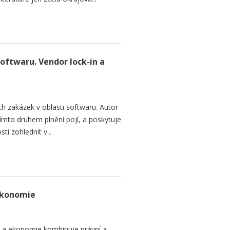
softwaru. Vendor lock-in a
h zakázek v oblasti softwaru. Autor
 tímto druhem plnění pojí, a poskytuje
ti zohlednit v...
ekonomie
o a ekonomie kombinuje právní a