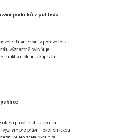
ování podniků z pohledu
hového financování v porovnání s
itálu významně ovlivňuje
é struktuře dluhu a kapitálu.
epublice
sobem problematiku veřejné
dní význam pro právní i ekonomickou
teratuře jen zcela okrajová...