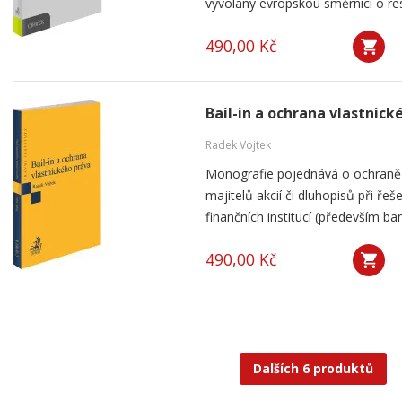
vyvolaný evropskou směrnicí o restr
490,00 Kč
Bail-in a ochrana vlastnick
Radek Vojtek
Monografie pojednává o ochraně v
majitelů akcií či dluhopisů při ře
finančních institucí (především ban
490,00 Kč
Dalších 6 produktů