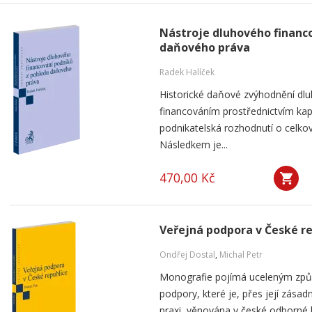
Nástroje dluhového financ
daňového práva
Radek Halíček
Historické daňové zvýhodnění dlu
financováním prostřednictvím kap
podnikatelská rozhodnutí o celkov
Následkem je...
470,00 Kč
Veřejná podpora v České r
Ondřej Dostal
,
Michal Petr
Monografie pojímá uceleným způ
podpory, které je, přes její zása
praxi, věnována v české odborné li