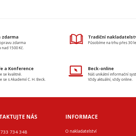
a zdarma
Tradiční nakladatelst
dopravu zdarma
Působíme na trhu přes 30 le
u nad 1500 Kč.
e a Konference
Beck-online
e se kvalitně.
Náš unikátní informační sys
e se s Akademií C. H. Beck.
Vždy aktuální, vždy online.
TAKTUJTE NÁS
INFORMACE
O nakladatelství
733 734 348