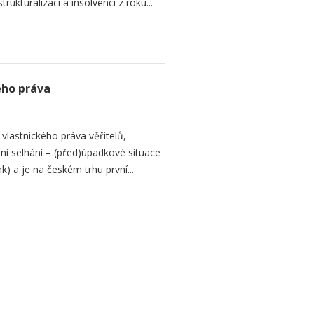
ukturalizaci a insolvenci z roku...
ého práva
lastnického práva věřitelů,
šení selhání – (před)úpadkové situace
k) a je na českém trhu první...