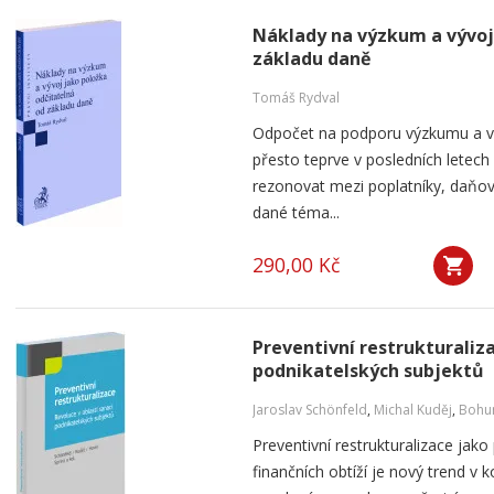
Náklady na výzkum a vývoj
základu daně
Tomáš Rydval
Odpočet na podporu výzkumu a výv
přesto teprve v posledních letech
rezonovat mezi poplatníky, daňov
dané téma...
290,00 Kč
Preventivní restrukturaliza
podnikatelských subjektů
Jaroslav Schönfeld
,
Michal Kuděj
,
Bohum
Preventivní restrukturalizace ja
finančních obtíží je nový trend v 