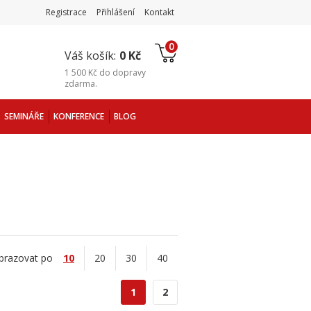
Registrace
Přihlášení
Kontakt
0
Váš košík:
0 Kč
1 500 Kč
do
dopravy
zdarma
.
SEMINÁŘE
KONFERENCE
BLOG
brazovat po
10
20
30
40
1
2