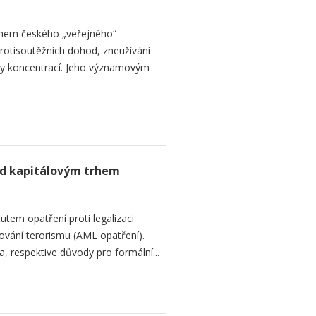
jmem českého „veřejného“
protisoutěžních dohod, zneužívání
ly koncentrací. Jeho významovým
ad kapitálovým trhem
utem opatření proti legalizaci
cování terorismu (AML opatření).
, respektive důvody pro formální...