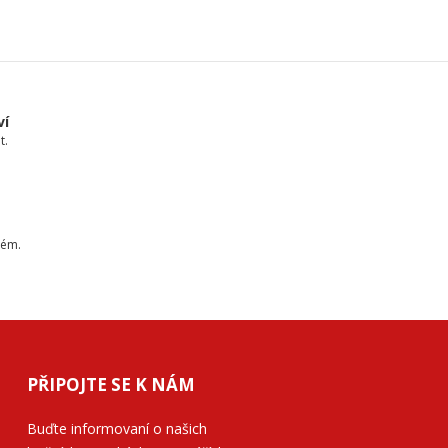
ví
t.
tém.
PŘIPOJTE SE K NÁM
Buďte informovaní o našich