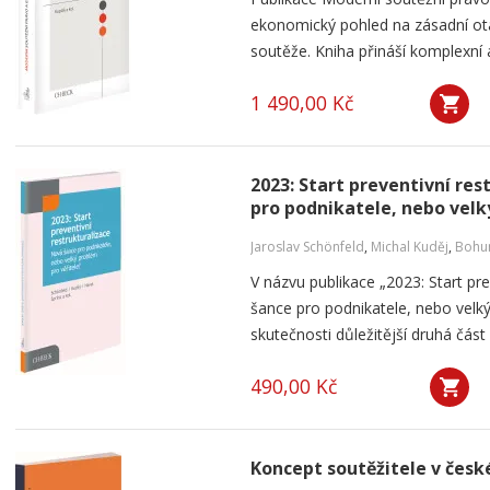
ekonomický pohled na zásadní ot
soutěže. Kniha přináší komplexní a
1 490,00 Kč
2023: Start preventivní re
pro podnikatele, nebo velk
Jaroslav Schönfeld
,
Michal Kuděj
,
Bohum
V názvu publikace „2023: Start pre
šance pro podnikatele, nebo velký
skutečnosti důležitější druhá část 
490,00 Kč
Koncept soutěžitele v česk