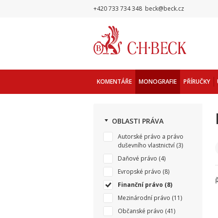
+420 733 734 348
beck@beck.cz
KOMENTÁŘE
MONOGRAFIE
PŘÍRUČKY
OBLASTI PRÁVA
Autorské právo a právo
duševního vlastnictví
(3)
Daňové právo
(4)
Evropské právo
(8)
Finanční právo
(8)
Mezinárodní právo
(11)
Občanské právo
(41)