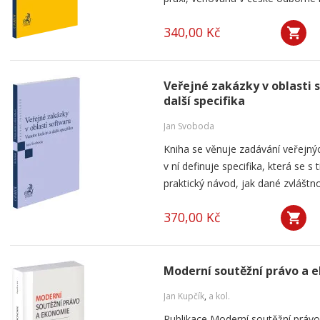
340,00 Kč
Veřejné zakázky v oblasti 
další specifika
Jan Svoboda
Kniha se věnuje zadávání veřejnýc
v ní definuje specifika, která se s
praktický návod, jak dané zvláštnos
370,00 Kč
Moderní soutěžní právo a 
Jan Kupčík
,
a kol.
Publikace Moderní soutěžní práv