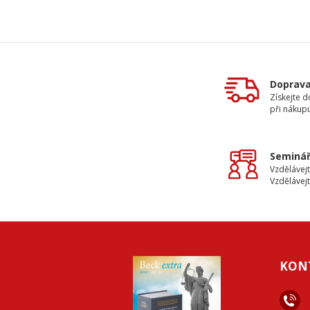
Doprav
Získejte 
při nákup
Seminář
Vzdělávejt
Vzdělávejt
KON